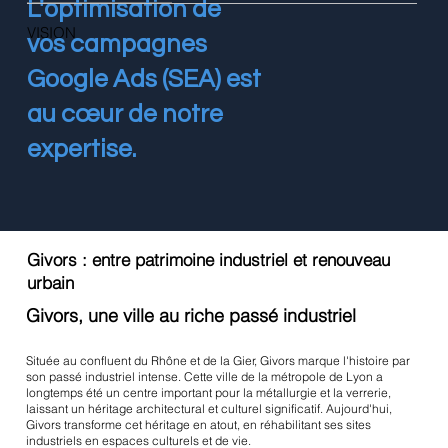
L'optimisation de
VISION
vos campagnes
Google Ads (SEA) est
au cœur de notre
expertise.
Givors : entre patrimoine industriel et renouveau
urbain
Givors, une ville au riche passé industriel
Située au confluent du Rhône et de la Gier, Givors marque l'histoire par
son passé industriel intense. Cette ville de la métropole de Lyon a
longtemps été un centre important pour la métallurgie et la verrerie,
laissant un héritage architectural et culturel significatif. Aujourd'hui,
Givors transforme cet héritage en atout, en réhabilitant ses sites
industriels en espaces culturels et de vie.