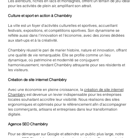
Les alentours, riches en lacs et montagnes, offrent un terrain de jeu idéal
pour les activités de plein air, amplifiant son attrait.
Culture et sport en action à Chambéry
La ville est un foyer d'activités culturelles et sportives, accueillant
festivals, expositions, et compétitions sportives. Son dynamisme se
reflète aussi dans l'innovation et l'économie, avec des zones dédiées
aux start-ups et à la créativité.
Chambéry réussit le pari de marier histoire, nature et innovation, offrant
une qualité de vie remarquable. Elle se profile comme un lieu
dynamique, où patrimoine et modernité se conjuguent
harmonieusement, rendant Chambéry attrayante pour ses résidents et
les visiteurs.
Création de site internet Chambéry
Avec une économie en pleine croissance, la
création de site internet
Chambéry
est devenue un levier indispensable pour les entreprises
locales souhaitant accroître leur visibilité. Nous réalisons des sites
ergonomiques et optimisés pour le référencement afin d’accompagner
les commerçants, artisans et entreprises dans leur transformation
digitale.
Agence SEO Chambéry
Pour se démarquer sur Google et atteindre un public plus large, notre