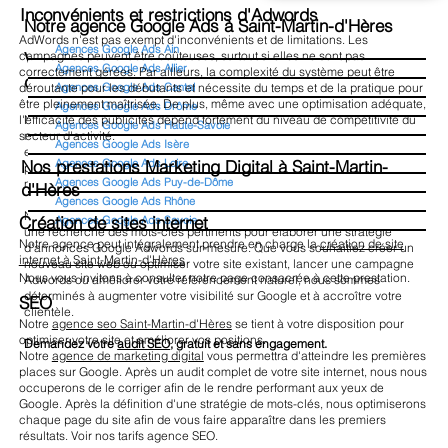
Inconvénients et restrictions d'Adwords
Notre agence Google Ads à Saint-Martin-d'Hères
AdWords n'est pas exempt d'inconvénients et de limitations. Les
Agences Google Ads Ain
campagnes peuvent être coûteuses, surtout si elles ne sont pas
Vous recherchez une agence SEA à Saint-Martin-
Agences Google Ads Allier
correctement gérées. Par ailleurs, la complexité du système peut être
d'Hères ?
déroutante pour les débutants et nécessite du temps et de la pratique pour
Agences Google Ads Cantal
être pleinement maîtrisée. De plus, même avec une optimisation adéquate,
Agences Google Ads Drôme
l'efficacité des publicités dépend fortement du niveau de compétitivité du
Notre mission : optimiser votre investissement en Google Ads. Etude de
Agences Google Ads Haute-Savoie
secteur d'activité.
marché, de la concurrence, choix de mots clés pertinents, avec des
Agences Google Ads Isère
enchères controlées, des campagnes et annonces optimisées... Nous ne
Agences Google Ads Loire
Nos prestations Marketing Digital à Saint-Martin-
prenons pas de rémunération liée au volume dépensé afin de garder une
Agences Google Ads Puy-de-Dôme
neutralité et bien vous conseiller.
d'Hères
Agences Google Ads Rhône
Notre approche inclut une analyse méticuleuse de votre concurrence et
Création de sites internet
Agences Google Ads Savoie
une recherche des mots-clés pertinents pour élaborer une stratégie
Notre agence peut intégralement prendre en charge la
création de site
d'annonces Google Adwords sur-mesure. Que vous souhaitiez créer un
internet à Saint-Martin-d'Hères
nouveau site web ou optimiser votre site existant, lancer une campagne
Nous vous invitons à consulter notre page consacrée à cette prestation.
Adwords ou améliorer votre référencement naturel, nous sommes
déterminés à augmenter votre visibilité sur Google et à accroître votre
SEO
clientèle.
Notre
agence seo Saint-Martin-d'Hères
se tient à votre disposition pour
optimiser votre site et améliorer vos positions.
Demandez votre
audit SEO
, gratuit et sans engagement.
Notre
agence de marketing digital
vous permettra d'atteindre les premières
places sur Google. Après un audit complet de votre site internet, nous nous
occuperons de le corriger afin de le rendre performant aux yeux de
Google. Après la définition d'une stratégie de mots-clés, nous optimiserons
chaque page du site afin de vous faire apparaître dans les premiers
résultats. Voir nos tarifs agence SEO.