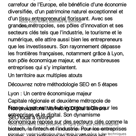
carrefour de l’Europe, elle bénéficie d’une économie
diversifiée, d’un patrimoine naturel exceptionnel et
d’un tissu entrepreneurial florissant. Avec ses
Nous vous ferons atteindre le sommet
grandes métropoles, ses pôles d’innovation et ses
Google
secteurs clés tels que l’industrie, le tourisme et le
numérique, elle attire aussi bien les entrepreneurs
que les investisseurs. Son rayonnement dépasse
les frontières françaises, notamment grâce à Lyon,
son pôle économique majeur, et aux nombreuses
entreprises qui s’y implantent.
Un territoire aux multiples atouts
Découvrez notre méthodologie SEO en 5 étapes
Lyon : Un centre économique majeur
Capitale régionale et deuxième métropole de
France, Lyon est un hub incontournable pour les
Nos prestations Marketing Digital à Givors
entreprises et le digital. Son dynamisme
SEO local à Givors
économique repose sur des secteurs clés comme la
Nous optimisons votre présence en ligne pour que votre entreprise
biotech, la fintech et l’industrie. Pour les entreprises
ressorte sur les cartes numériques (Google et autres annuaires ou
plans), en captant l'attention des clients locaux grâce à des techniques
locales, une présence en ligne efficace est