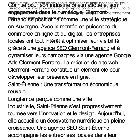
chaque fois, l'objectif de vous faire dépenser le juste nécessaire, pour
Connue pour son industrie pneumatique et son
un retour sur investissement le plus rapide possible. Bien entendu, tous
engagement dans le numérique, Clermont-
les sites internet que nous créons sont optimisés pour le référencement
naturel, mondial, national ou local.
Ferrand se positionne comme une ville stratégique
en Auvergne. Avec la montée en puissance du
commerce en ligne et du digital, les entreprises
locales ont tout intérêt à optimiser leur visibilité
grâce à une
agence SEO Clermont-Ferrand
et à
dynamiser leurs campagnes via une
agence Google
Ads Clermont-Ferrand
. La
création de site web
Clermont-Ferrand
constitue un élément clé pour
développer leur présence en ligne.
Saint-Étienne : Une transformation économique
réussie
Longtemps perçue comme une ville
industrielle, Saint-Étienne s’est progressivement
tournée vers l’innovation et le design. Aujourd’hui,
elle accueille un écosystème numérique en pleine
croissance. Une
agence SEO Saint-Étienne
accompagne les entreprises locales dans leur