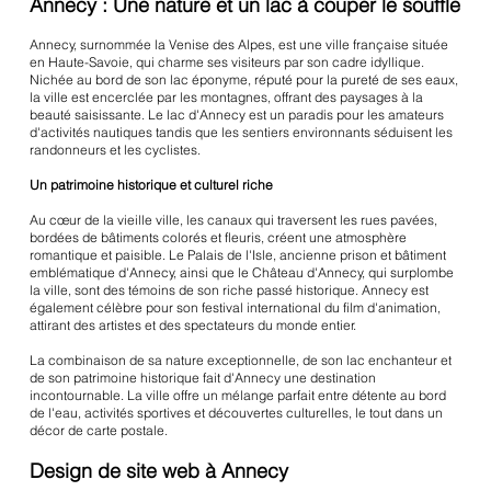
Annecy : Une nature et un lac à couper le souffle
Annecy, surnommée la Venise des Alpes, est une ville française située
en Haute-Savoie, qui charme ses visiteurs par son cadre idyllique.
Nichée au bord de son lac éponyme, réputé pour la pureté de ses eaux,
la ville est encerclée par les montagnes, offrant des paysages à la
beauté saisissante. Le lac d'Annecy est un paradis pour les amateurs
d'activités nautiques tandis que les sentiers environnants séduisent les
randonneurs et les cyclistes.
Un patrimoine historique et culturel riche
Au cœur de la vieille ville, les canaux qui traversent les rues pavées,
bordées de bâtiments colorés et fleuris, créent une atmosphère
romantique et paisible. Le Palais de l'Isle, ancienne prison et bâtiment
emblématique d'Annecy, ainsi que le Château d'Annecy, qui surplombe
la ville, sont des témoins de son riche passé historique. Annecy est
également célèbre pour son festival international du film d'animation,
attirant des artistes et des spectateurs du monde entier.
La combinaison de sa nature exceptionnelle, de son lac enchanteur et
de son patrimoine historique fait d'Annecy une destination
incontournable. La ville offre un mélange parfait entre détente au bord
de l'eau, activités sportives et découvertes culturelles, le tout dans un
décor de carte postale.
Design de site web à Annecy