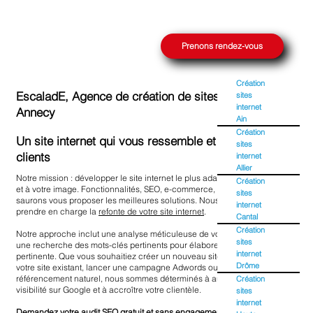
Prenons rendez-vous
Création
EscaladE, Agence de création de sites internet à
sites
internet
Annecy
Ain
Création
Un site internet qui vous ressemble et capte vos
sites
clients
internet
Allier
Notre mission : développer le site internet le plus adapté à votre stratégie
Création
et à votre image. Fonctionnalités, SEO, e-commerce, design, nous
sites
saurons vous proposer les meilleures solutions. Nous pouvons également
internet
prendre en charge la
refonte de votre site internet
.
Cantal
Création
Notre approche inclut une analyse méticuleuse de votre concurrence et
sites
une recherche des mots-clés pertinents pour élaborer une stratégie SEO
internet
pertinente. Que vous souhaitiez créer un nouveau site web ou optimiser
Drôme
votre site existant, lancer une campagne Adwords ou améliorer votre
référencement naturel, nous sommes déterminés à augmenter votre
Création
visibilité sur Google et à accroître votre clientèle.
sites
internet
Demandez votre
audit SEO gratuit
et sans engagement.