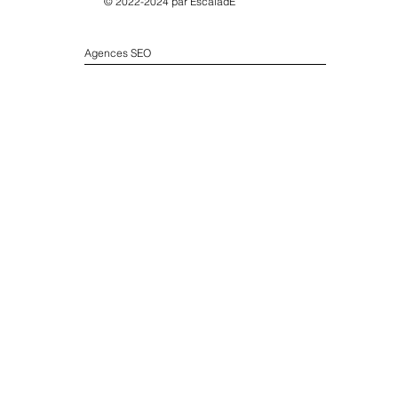
© 2022-2024 par
EscaladE
Agences SEO