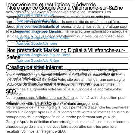
Inconvénients et restrictions d'Adwords
Notre agence Google Ads à Villefranche-sur-Saône
AdWords n'est pas exempt d'inconvénients et de limitations. Les
Agences Google Ads Ain
campagnes peuvent être coûteuses, surtout si elles ne sont pas
Vous recherchez une agence SEA à Villefranche-sur-
Agences Google Ads Allier
correctement gérées. Par ailleurs, la complexité du système peut être
Saône ?
déroutante pour les débutants et nécessite du temps et de la pratique pour
Agences Google Ads Cantal
être pleinement maîtrisée. De plus, même avec une optimisation adéquate,
Agences Google Ads Drôme
l'efficacité des publicités dépend fortement du niveau de compétitivité du
Notre mission : optimiser votre investissement en Google Ads. Etude de
Agences Google Ads Haute-Savoie
secteur d'activité.
marché, de la concurrence, choix de mots clés pertinents, avec des
Agences Google Ads Isère
enchères controlées, des campagnes et annonces optimisées... Nous ne
Agences Google Ads Loire
Nos prestations Marketing Digital à Villefranche-sur-
prenons pas de rémunération liée au volume dépensé afin de garder une
Agences Google Ads Puy-de-Dôme
neutralité et bien vous conseiller.
Saône
Agences Google Ads Rhône
Notre approche inclut une analyse méticuleuse de votre concurrence et
Création de sites internet
Agences Google Ads Savoie
une recherche des mots-clés pertinents pour élaborer une stratégie
Notre agence peut intégralement prendre en charge la
création de site
d'annonces Google Adwords sur-mesure. Que vous souhaitiez créer un
internet à Villefranche-sur-Saône
nouveau site web ou optimiser votre site existant, lancer une campagne
Nous vous invitons à consulter notre page consacrée à cette prestation.
Adwords ou améliorer votre référencement naturel, nous sommes
déterminés à augmenter votre visibilité sur Google et à accroître votre
SEO
clientèle.
Notre
agence seo Villefranche-sur-Saône
se tient à votre disposition pour
optimiser votre site et améliorer vos positions.
Demandez votre
audit SEO
, gratuit et sans engagement.
Notre
agence de marketing digital
vous permettra d'atteindre les premières
places sur Google. Après un audit complet de votre site internet, nous nous
occuperons de le corriger afin de le rendre performant aux yeux de
Google. Après la définition d'une stratégie de mots-clés, nous optimiserons
chaque page du site afin de vous faire apparaître dans les premiers
résultats. Voir nos tarifs agence SEO.