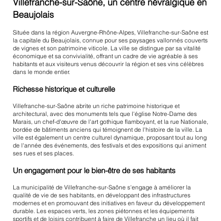
Villefranche-sur-Saône, un centre névralgique en
Beaujolais
Située dans la région Auvergne-Rhône-Alpes, Villefranche-sur-Saône est
la capitale du Beaujolais, connue pour ses paysages vallonnés couverts
de vignes et son patrimoine viticole. La ville se distingue par sa vitalité
économique et sa convivialité, offrant un cadre de vie agréable à ses
habitants et aux visiteurs venus découvrir la région et ses vins célèbres
dans le monde entier.
Richesse historique et culturelle
Villefranche-sur-Saône abrite un riche patrimoine historique et
architectural, avec des monuments tels que l'église Notre-Dame des
Marais, un chef-d'œuvre de l'art gothique flamboyant, et la rue Nationale,
bordée de bâtiments anciens qui témoignent de l'histoire de la ville. La
ville est également un centre culturel dynamique, proposant tout au long
de l'année des événements, des festivals et des expositions qui animent
ses rues et ses places.
Un engagement pour le bien-être de ses habitants
La municipalité de Villefranche-sur-Saône s'engage à améliorer la
qualité de vie de ses habitants, en développant des infrastructures
modernes et en promouvant des initiatives en faveur du développement
durable. Les espaces verts, les zones piétonnes et les équipements
sportifs et de loisirs contribuent à faire de Villefranche un lieu où il fait