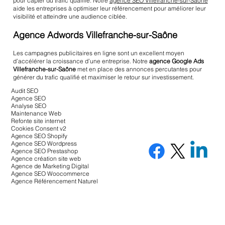
pour capter du trafic qualifié. Notre
agence SEO Villefranche-sur-Saône
aide les entreprises à optimiser leur référencement pour améliorer leur
visibilité et atteindre une audience ciblée.
Agence Adwords Villefranche-sur-Saône
Les campagnes publicitaires en ligne sont un excellent moyen
d’accélérer la croissance d’une entreprise. Notre
agence Google Ads
Villefranche-sur-Saône
met en place des annonces percutantes pour
générer du trafic qualifié et maximiser le retour sur investissement.
Audit SEO
Agence SEO
Analyse SEO
Maintenance Web
Refonte site internet
Cookies Consent v2
Agence SEO Shopify
Agence SEO Wordpress
Agence SEO Prestashop
Agence création site web
Agence de Marketing Digital
Agence SEO Woocommerce
Agence Référencement Naturel