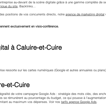
entreprise au-devant de la scène digitale grâce à une gamme complète de s
nique du site
, Backlinks...
 des positions de vos concurrents directs, notre
agence de marketing digital
v
iennent exclusivement en visio-conférence.
tal à Caluire-et-Cuire
ise ressorte sur les cartes numériques (Google et autres annuaires ou plans),
re-et-Cuire
tégralité de votre campagne Google Ads : stratégie des mots clés, des enc
ces se rémunèrent au pourcentage du budget, ce qui pousse à l'augmentation
 limitant au maximum vos dépenses. Voir nos
tarifs agence Google Ads
.