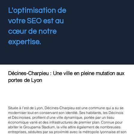
L'optimisation de
votre SEO est au
cœur de notre
expertise.
Décines-Charpieu : Une ville en pleine mutation aux
portes de Lyon
Située à l’est de Lyon, Décines-Charpieu est une commune qui a su se
moderniser tout en conservant son identité. Ses habitants, les Décinois
et Décinoises, profitent d’une ville dynamique, portée par un tissu
économique varié et des infrastructures de premier plan. Connue pour
abriter le Groupama Stadium, la ville attire également de nombreuses
entreprises, séduites par sa proximité avec la métropole lyonnaise et son