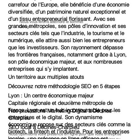
carrefour de l’Europe, elle bénéficie d’une économie
diversifiée, d’un patrimoine naturel exceptionnel et
d’un tissu entrepreneurial florissant. Avec ses
Nous vous ferons atteindre le sommet
grandes métropoles, ses pôles d’innovation et ses
Google
secteurs clés tels que l’industrie, le tourisme et le
numérique, elle attire aussi bien les entrepreneurs
que les investisseurs. Son rayonnement dépasse
les frontières françaises, notamment grâce à Lyon,
son pôle économique majeur, et aux nombreuses
entreprises qui s’y implantent.
Un territoire aux multiples atouts
Découvrez notre méthodologie SEO en 5 étapes
Lyon : Un centre économique majeur
Capitale régionale et deuxième métropole de
France, Lyon est un hub incontournable pour les
Nos prestations Marketing Digital à Décines-
entreprises et le digital. Son dynamisme
Charpieu
économique repose sur des secteurs clés comme la
SEO local à Décines-Charpieu
biotech, la fintech et l’industrie. Pour les entreprises
Nous optimisons votre présence en ligne pour que votre entreprise
locales, une présence en ligne efficace est
ressorte sur les cartes numériques (Google et autres annuaires ou