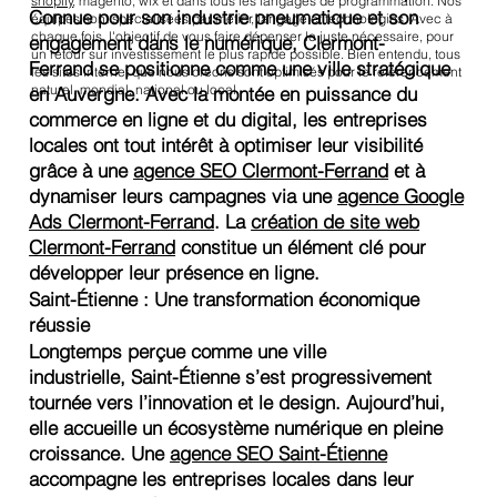
shopify
, magento, wix et dans tous les langages de programmation. Nos
Connue pour son industrie pneumatique et son
équipes sont spécialisées par métier, langage et technologies. Avec à
chaque fois, l'objectif de vous faire dépenser le juste nécessaire, pour
engagement dans le numérique, Clermont-
un retour sur investissement le plus rapide possible. Bien entendu, tous
Ferrand se positionne comme une ville stratégique
les sites internet que nous créons sont optimisés pour le référencement
naturel, mondial, national ou local.
en Auvergne. Avec la montée en puissance du
commerce en ligne et du digital, les entreprises
locales ont tout intérêt à optimiser leur visibilité
grâce à une
agence SEO Clermont-Ferrand
et à
dynamiser leurs campagnes via une
agence Google
Ads Clermont-Ferrand
. La
création de site web
Clermont-Ferrand
constitue un élément clé pour
développer leur présence en ligne.
Saint-Étienne : Une transformation économique
réussie
Longtemps perçue comme une ville
industrielle, Saint-Étienne s’est progressivement
tournée vers l’innovation et le design. Aujourd’hui,
elle accueille un écosystème numérique en pleine
croissance. Une
agence SEO Saint-Étienne
accompagne les entreprises locales dans leur