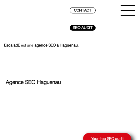
CONTACT
SEO AUDIT
EscaladE
est une
agence SEO à Haguenau
.
Agence SEO Haguenau
REACH THE SUMMIT ON GOOGLE
Your free SEO audit