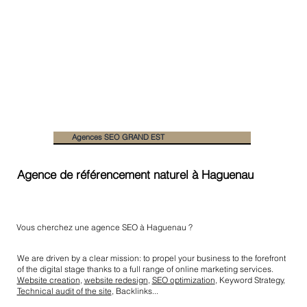
Agences SEO GRAND EST
Agence de référencement naturel à Haguenau
Vous cherchez une agence SEO à Haguenau ?
We are driven by a clear mission: to propel your business to the forefront
of the digital stage thanks to a full range of online marketing services.
Website creation
,
website redesign
,
SEO optimization
, Keyword Strategy,
Technical audit of the site
, Backlinks...