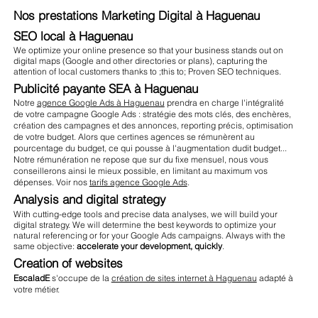
Nos prestations Marketing Digital à Haguenau
SEO local à Haguenau
We optimize your online presence so that your business stands out on
digital maps (Google and other directories or plans), capturing the
attention of local customers thanks to ;this to; Proven SEO techniques.
Publicité payante SEA à Haguenau
Notre
agence Google Ads à Haguenau
prendra en charge l'intégralité
de votre campagne Google Ads : stratégie des mots clés, des enchères,
création des campagnes et des annonces, reporting précis, optimisation
de votre budget. Alors que certines agences se rémunèrent au
pourcentage du budget, ce qui pousse à l'augmentation dudit budget...
Notre rémunération ne repose que sur du fixe mensuel, nous vous
conseillerons ainsi le mieux possible, en limitant au maximum vos
dépenses. Voir nos
tarifs agence Google Ads
.
Analysis and digital strategy
With cutting-edge tools and precise data analyses, we will build your
digital strategy. We will determine the best keywords to optimize your
natural referencing or for your Google Ads campaigns. Always with the
same objective:
accelerate your development, quickly
.
Creation of websites
EscaladE
s'occupe de la
création de sites internet à Haguenau
adapté à
votre métier.