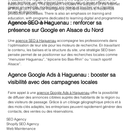
à son territoire, un site internet bien conçu est un levier efficace pour
traditional industry. This approach includes the adoption of the Internet
gagner en visibilité, moderniser son image et toucher une clientèle
of Things (IoT), artificial intelligence (AI), and robotics to modernize
locale et régionale.
production processes. There is also an emphasis on training and
education, with programs dedicated to learning digital and programming
Agence SEO à Haguenau : renforcer sa
in schools and universities.
présence sur Google en Alsace du Nord
Une
agence SEO à Haguenau
accompagne les professionnels dans
l’optimisation de leur site pour les moteurs de recherche. En travaillant
le contenu, les balises et la structure du site, une stratégie SEO bien
pensée permet de se positionner sur des recherches locales comme
“menuisier Haguenau”, “épicerie bio Bas-Rhin” ou “coach sportif
Alsace”.
Agence Google Ads à Haguenau : booster sa
visibilité avec des campagnes locales
Faire appel à une
agence Google Ads à Haguenau
offre la possibilité
de diffuser des annonces ciblées auprès des habitants de la région ou
des visiteurs de passage. Grâce à un ciblage géographique précis et à
des mots-clés adaptés, les entreprises peuvent rapidement générer des
contacts, des ventes ou des réservations.
SEO Agency
Shopify SEO Agency
Web Maintenance