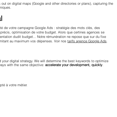
out on digital maps (Google and other directories or plans), capturing the
hniques.
l
lité de votre campagne Google Ads : stratégie des mots clés, des
précis, optimisation de votre budget. Alors que certines agences se
ntation dudit budget... Notre rémunération ne repose que sur du fixe
 limitant au maximum vos dépenses. Voir nos
tarifs agence Google Ads
.
d your digital strategy. We will determine the best keywords to optimize
ways with the same objective:
accelerate your development, quickly
.
té à votre métier.