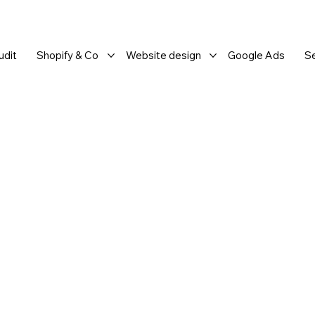
dit
Shopify & Co
Website design
Google Ads
S