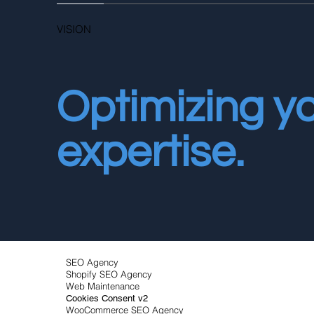
VISION
Optimizing yo
expertise.
SEO Agency
Shopify SEO Agency
Web Maintenance
Cookies Consent v2
WooCommerce SEO Agency