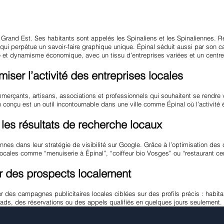
 Grand Est. Ses habitants sont appelés les Spinaliens et les Spinaliennes. R
al, qui perpétue un savoir-faire graphique unique. Épinal séduit aussi par so
ature et dynamisme économique, avec un tissu d’entreprises variées et un centre
iser l’activité des entreprises locales
merçants, artisans, associations et professionnels qui souhaitent se rendre v
en conçu est un outil incontournable dans une ville comme Épinal où l’activi
les résultats de recherche locaux
es dans leur stratégie de visibilité sur Google. Grâce à l’optimisation des 
ocales comme “menuiserie à Épinal”, “coiffeur bio Vosges” ou “restaurant cent
r des prospects localement
 des campagnes publicitaires locales ciblées sur des profils précis : habita
leads, des réservations ou des appels qualifiés en quelques jours seulement.