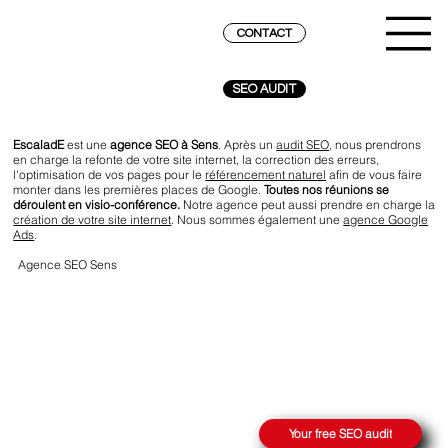
CONTACT
SEO AUDIT
EscaladE
est une
agence SEO à Sens
. Après un
audit SEO
, nous prendrons
en charge la refonte de votre site internet, la correction des erreurs,
l'optimisation de vos pages pour le
référencement naturel
afin de vous faire
monter dans les premières places de Google.
Toutes nos réunions se
déroulent en visio-conférence.
Notre agence peut aussi prendre en charge la
création de votre site internet
. Nous sommes également une
agence Google
Ads
.
Agence SEO Sens
REACH THE SUMMIT ON GOOGLE
Your free SEO audit