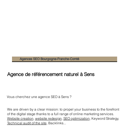
Agences SEO Bourgogne-Franche-Comté
Agence de référencement naturel à Sens
Vous cherchez une agence SEO à Sens ?
We are driven by a clear mission: to propel your business to the forefront
of the digital stage thanks to a full range of online marketing services.
Website creation
,
website redesign
,
SEO optimization
, Keyword Strategy,
Technical audit of the site
, Backlinks...