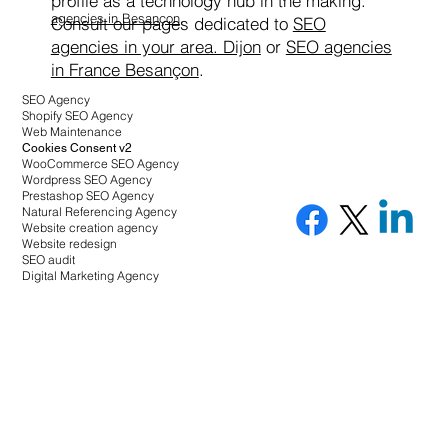
profile as a technology hub in the making.
agencies in Besançon
.
Consult our pages dedicated to
SEO
agencies in your area. Dijon
or
SEO agencies
in France Besançon
.
SEO Agency
Shopify SEO Agency
Web Maintenance
Cookies Consent v2
WooCommerce SEO Agency
Wordpress SEO Agency
Prestashop SEO Agency
Natural Referencing Agency
Website creation agency
Website redesign
SEO audit
Digital Marketing Agency