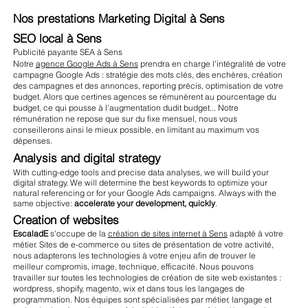
Nos prestations Marketing Digital à Sens
SEO local à Sens
Publicité payante SEA à Sens
Notre
agence Google Ads à Sens
prendra en charge l'intégralité de votre
campagne Google Ads : stratégie des mots clés, des enchères, création
des campagnes et des annonces, reporting précis, optimisation de votre
budget. Alors que certines agences se rémunèrent au pourcentage du
budget, ce qui pousse à l'augmentation dudit budget... Notre
rémunération ne repose que sur du fixe mensuel, nous vous
conseillerons ainsi le mieux possible, en limitant au maximum vos
dépenses.
Analysis and digital strategy
With cutting-edge tools and precise data analyses, we will build your
digital strategy. We will determine the best keywords to optimize your
natural referencing or for your Google Ads campaigns. Always with the
same objective:
accelerate your development, quickly
.
Creation of websites
EscaladE
s'occupe de la
création de sites internet à Sens
adapté à votre
métier. Sites de e-commerce ou sites de présentation de votre activité,
nous adapterons les technologies à votre enjeu afin de trouver le
meilleur compromis, image, technique, efficacité. Nous pouvons
travailler sur toutes les technologies de création de site web existantes :
wordpress, shopify, magento, wix et dans tous les langages de
programmation. Nos équipes sont spécialisées par métier, langage et