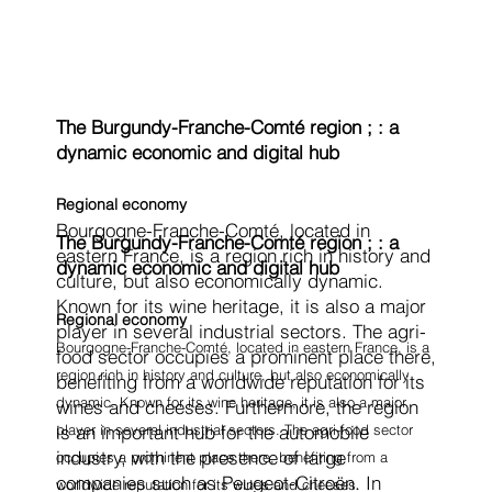
The Burgundy-Franche-Comté region ; : a
dynamic economic and digital hub
Regional economy
Bourgogne-Franche-Comté, located in
The Burgundy-Franche-Comté region ; : a
eastern France, is a region rich in history and
dynamic economic and digital hub
culture, but also economically dynamic.
Known for its wine heritage, it is also a major
Regional economy
player in several industrial sectors. The agri-
Bourgogne-Franche-Comté, located in eastern France, is a
food sector occupies a prominent place there,
region rich in history and culture, but also economically
benefiting from a worldwide reputation for its
dynamic. Known for its wine heritage, it is also a major
wines and cheeses. Furthermore, the region
player in several industrial sectors. The agri-food sector
is an important hub for the automobile
industry, with the presence of large
occupies a prominent place there, benefiting from a
companies such as Peugeot-Citroën. In
worldwide reputation for its wines and cheeses.