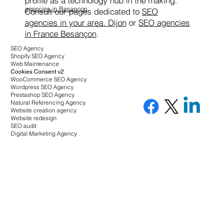
profile as a technology hub in the making.
agencies in Besançon
.
Consult our pages dedicated to
SEO
agencies in your area. Dijon
or
SEO agencies
in France Besançon
.
SEO Agency
Shopify SEO Agency
Web Maintenance
Cookies Consent v2
WooCommerce SEO Agency
Wordpress SEO Agency
Prestashop SEO Agency
Natural Referencing Agency
Website creation agency
Website redesign
SEO audit
Digital Marketing Agency