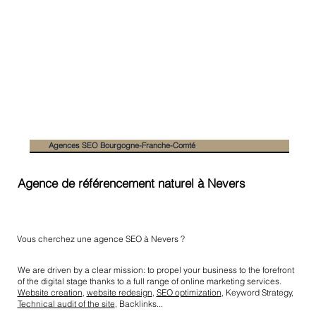
Agences SEO Bourgogne-Franche-Comté
Agence de référencement naturel à Nevers
Vous cherchez une agence SEO à Nevers ?
We are driven by a clear mission: to propel your business to the forefront
of the digital stage thanks to a full range of online marketing services.
Website creation
,
website redesign
,
SEO optimization
, Keyword Strategy,
Technical audit of the site
, Backlinks...