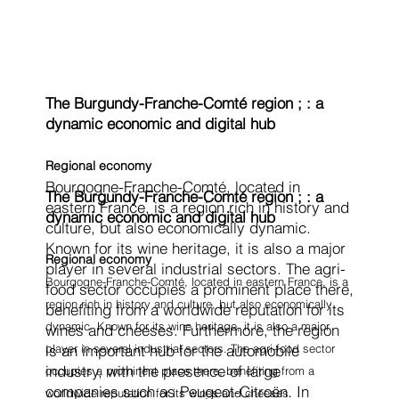
The Burgundy-Franche-Comté region ; : a
dynamic economic and digital hub
Regional economy
Bourgogne-Franche-Comté, located in
The Burgundy-Franche-Comté region ; : a
eastern France, is a region rich in history and
dynamic economic and digital hub
culture, but also economically dynamic.
Known for its wine heritage, it is also a major
Regional economy
player in several industrial sectors. The agri-
Bourgogne-Franche-Comté, located in eastern France, is a
food sector occupies a prominent place there,
region rich in history and culture, but also economically
benefiting from a worldwide reputation for its
dynamic. Known for its wine heritage, it is also a major
wines and cheeses. Furthermore, the region
player in several industrial sectors. The agri-food sector
is an important hub for the automobile
industry, with the presence of large
occupies a prominent place there, benefiting from a
companies such as Peugeot-Citroën. In
worldwide reputation for its wines and cheeses.