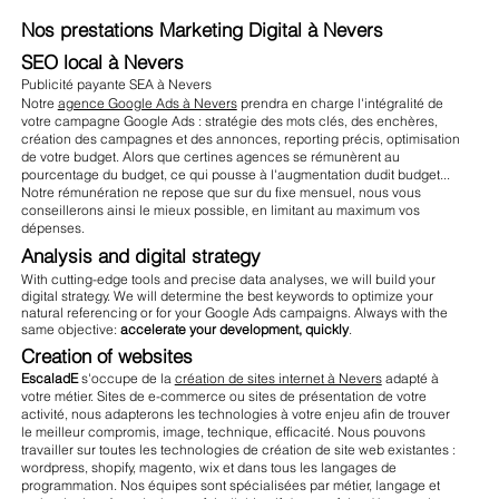
Nos prestations Marketing Digital à Nevers
SEO local à Nevers
Publicité payante SEA à Nevers
Notre
agence Google Ads à Nevers
prendra en charge l'intégralité de
votre campagne Google Ads : stratégie des mots clés, des enchères,
création des campagnes et des annonces, reporting précis, optimisation
de votre budget. Alors que certines agences se rémunèrent au
pourcentage du budget, ce qui pousse à l'augmentation dudit budget...
Notre rémunération ne repose que sur du fixe mensuel, nous vous
conseillerons ainsi le mieux possible, en limitant au maximum vos
dépenses.
Analysis and digital strategy
With cutting-edge tools and precise data analyses, we will build your
digital strategy. We will determine the best keywords to optimize your
natural referencing or for your Google Ads campaigns. Always with the
same objective:
accelerate your development, quickly
.
Creation of websites
EscaladE
s'occupe de la
création de sites internet à Nevers
adapté à
votre métier. Sites de e-commerce ou sites de présentation de votre
activité, nous adapterons les technologies à votre enjeu afin de trouver
le meilleur compromis, image, technique, efficacité. Nous pouvons
travailler sur toutes les technologies de création de site web existantes :
wordpress, shopify, magento, wix et dans tous les langages de
programmation. Nos équipes sont spécialisées par métier, langage et