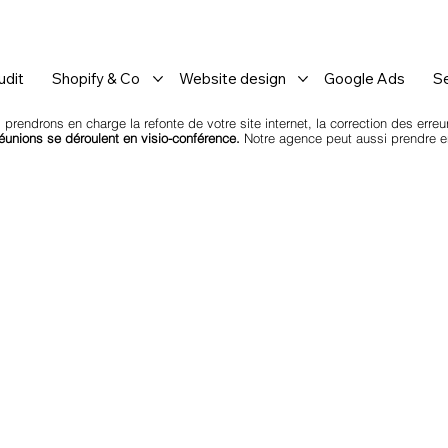
dit
Shopify & Co
Website design
Google Ads
S
 prendrons en charge la refonte de votre site internet, la correction des erre
éunions se déroulent en visio-conférence.
Notre agence peut aussi prendre 