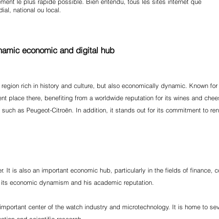
ement le plus rapide possible. Bien entendu, tous les sites internet que
al, national ou local.
namic economic and digital hub
gion rich in history and culture, but also economically dynamic. Known for it
nt place there, benefiting from a worldwide reputation for its wines and chee
 such as Peugeot-Citroën. In addition, it stands out for its commitment to r
ter. It is also an important economic hub, particularly in the fields of finance
 to its economic dynamism and his academic reputation.
an important center of the watch industry and microtechnology. It is home to 
vation and scientific research.