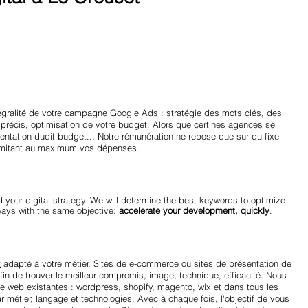
égralité de votre campagne Google Ads : stratégie des mots clés, des
précis, optimisation de votre budget. Alors que certines agences se
ntation dudit budget... Notre rémunération ne repose que sur du fixe
 limitant au maximum vos dépenses.
d your digital strategy. We will determine the best keywords to optimize
ways with the same objective:
accelerate your development, quickly
.
t
adapté à votre métier. Sites de e-commerce ou sites de présentation de
afin de trouver le meilleur compromis, image, technique, efficacité. Nous
ite web existantes : wordpress, shopify, magento, wix et dans tous les
métier, langage et technologies. Avec à chaque fois, l'objectif de vous