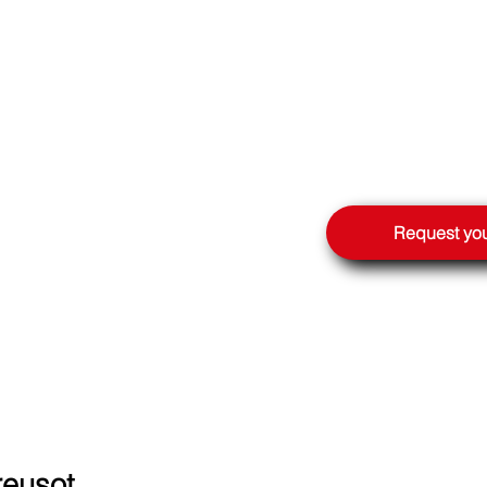
LE
Request you
reusot