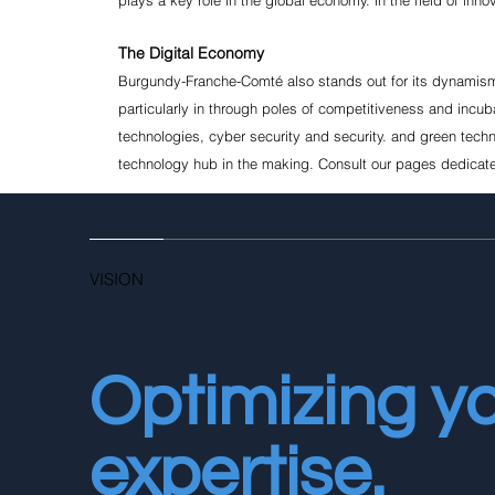
The Digital Economy
Burgundy-Franche-Comté also stands out for its dynamism in
particularly in through poles of competitiveness and incuba
technologies, cyber security and security. and green techn
technology hub in the making. Consult our pages dedicat
VISION
Optimizing yo
expertise.