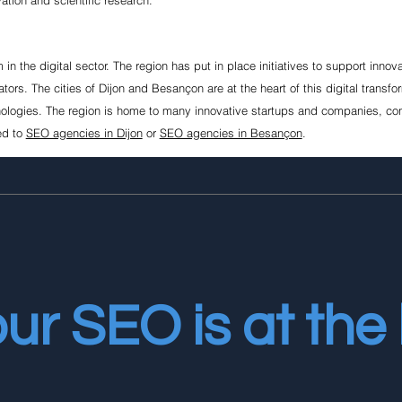
 the digital sector. The region has put in place initiatives to support innov
tors. The cities of Dijon and Besançon are at the heart of this digital transfo
ologies. The region is home to many innovative startups and companies, contri
ed to
SEO agencies in Dijon
or
SEO agencies in Besançon
.
ur SEO is at the 