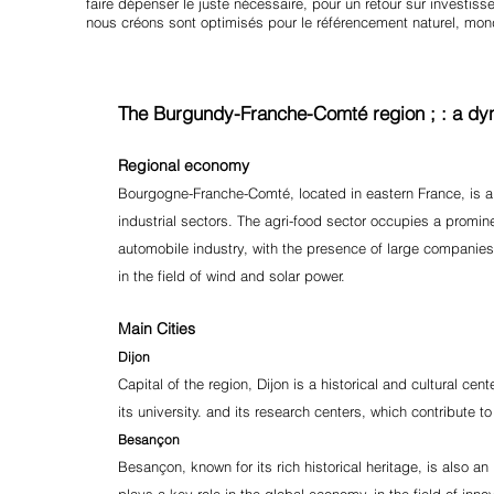
faire dépenser le juste nécessaire, pour un retour sur investiss
nous créons sont optimisés pour le référencement naturel, mondi
The Burgundy-Franche-Comté region ; : a dy
Regional economy
Bourgogne-Franche-Comté, located in eastern France, is a re
industrial sectors. The agri-food sector occupies a promine
automobile industry, with the presence of large companies
in the field of wind and solar power.
Main Cities
Dijon
Capital of the region, Dijon is a historical and cultural cen
its university. and its research centers, which contribute
Besançon
Besançon, known for its rich historical heritage, is also 
plays a key role in the global economy. in the field of inno