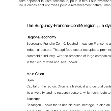
faire dépenser le juste nécessaire, pour un retour sur investiss
nous créons sont optimisés pour le référencement naturel, mondi
The Burgundy-Franche-Comté region ; : a dy
Regional economy
Bourgogne-Franche-Comté, located in eastern France, is a re
industrial sectors. The agri-food sector occupies a promine
automobile industry, with the presence of large companies
in the field of wind and solar power.
Main Cities
Dijon
Capital of the region, Dijon is a historical and cultural cen
its university. and its research centers, which contribute
Besançon
Besançon, known for its rich historical heritage, is also 
plays a key role in the global economy. in the field of inno