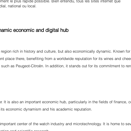
ement le plus rapide possible. Bien entendu, tous les sites internet que
al, national ou local.
namic economic and digital hub
gion rich in history and culture, but also economically dynamic. Known for it
nt place there, benefiting from a worldwide reputation for its wines and chee
 such as Peugeot-Citroën. In addition, it stands out for its commitment to r
ter. It is also an important economic hub, particularly in the fields of finance
 to its economic dynamism and his academic reputation.
an important center of the watch industry and microtechnology. It is home to 
vation and scientific research.