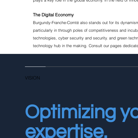
The Digital Economy
Burgundy-Franche-Comté also stands out for its dynamism in
particularly in through poles of competitiveness and incuba
technologies, cyber security and security. and green techn
technology hub in the making. Consult our pages dedicat
VISION
Optimizing yo
expertise.