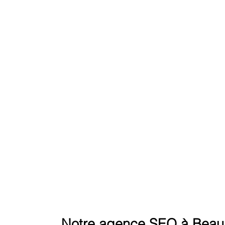
REACH THE SUMMIT ON GOOG
Notre agence SEO à Beau