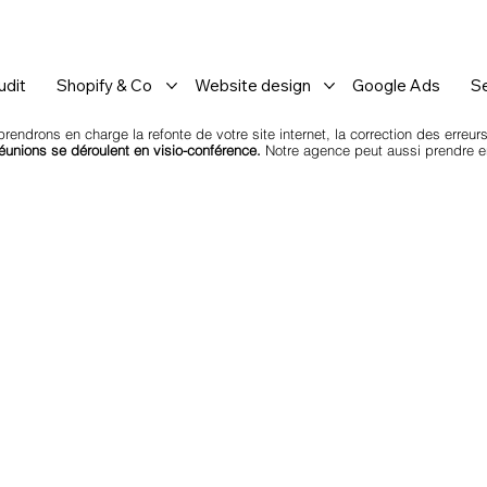
dit
Shopify & Co
Website design
Google Ads
S
prendrons en charge la refonte de votre site internet, la correction des erreu
éunions se déroulent en visio-conférence.
Notre agence peut aussi prendre 