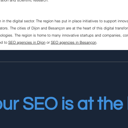
 the digital sector. The region has put in place initiatives to support innov
tors. The cities of Dijon and Besançon are at the heart of this digital transfo
ologies. The region is home to many innovative startups and companies, contri
ed to
SEO agencies in Dijon
or
SEO agencies in Besançon
.
ur SEO is at the 