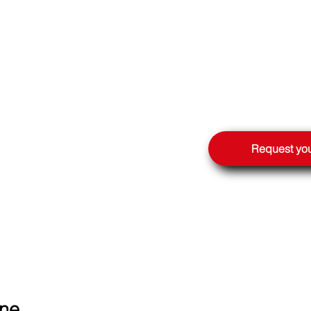
LE
Request you
ne