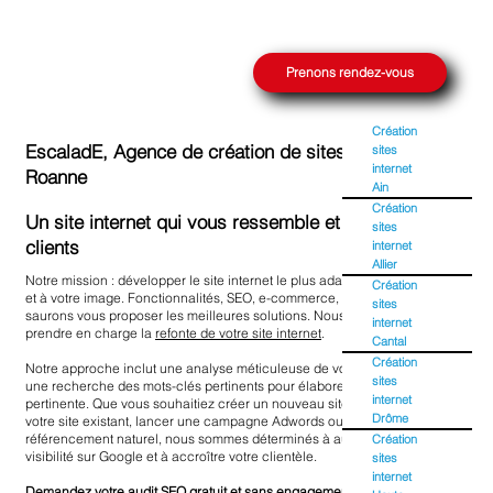
Prenons rendez-vous
Création
EscaladE, Agence de création de sites internet à
sites
internet
Roanne
Ain
Création
Un site internet qui vous ressemble et capte vos
sites
clients
internet
Allier
Notre mission : développer le site internet le plus adapté à votre stratégie
Création
et à votre image. Fonctionnalités, SEO, e-commerce, design, nous
sites
saurons vous proposer les meilleures solutions. Nous pouvons également
internet
prendre en charge la
refonte de votre site internet
.
Cantal
Création
Notre approche inclut une analyse méticuleuse de votre concurrence et
sites
une recherche des mots-clés pertinents pour élaborer une stratégie SEO
internet
pertinente. Que vous souhaitiez créer un nouveau site web ou optimiser
Drôme
votre site existant, lancer une campagne Adwords ou améliorer votre
référencement naturel, nous sommes déterminés à augmenter votre
Création
visibilité sur Google et à accroître votre clientèle.
sites
internet
Demandez votre
audit SEO gratuit
et sans engagement.