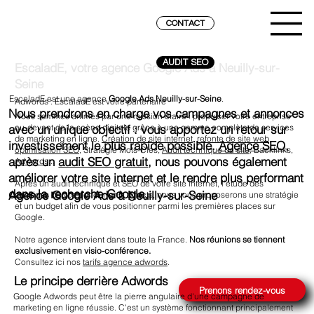
CONTACT
AUDIT SEO
EscaladE, votre agence Google Ads à Neuilly-sur-
Seine
EscaladE est une agence
Google Ads Neuilly-sur-Seine
.
Adwords : EscaladE est votre partenaire
Nous prendrons en charge vos campagnes et annonces
Nous sommes animés par une mission claire : propulser votre entreprise
au-devant de la scène digitale grâce à une gamme complète de services
avec un unique objectif : vous apportez un retour sur
de marketing en ligne.
Création de site internet
,
refonte de site web
,
investissement le plus rapide possible.
Agence SEO
,
optimisation SEO
, Stratégie Mots-Clés,
Audit technique du site
, Backlinks,
après un
audit SEO gratuit
, nous pouvons également
Adwords
...
améliorer votre site internet et le rendre plus performant
Après un audit technique et SEO de votre site internet, l'étude des
dans la recherche Google.
Agence Google Ads à Neuilly-sur-Seine
positions de vos concurrents directs, nous vous proposerons une stratégie
et un budget afin de vous positionner parmi les premières places sur
Google.
Notre agence intervient dans toute la France.
Nos réunions se tiennent
exclusivement en visio-conférence.
Consultez ici nos
tarifs agence adwords
.
ATTEINDRE LE SOMMET SUR GOOGLE
Le principe derrière Adwords
Prenons rendez-vous
Google Adwords peut être la pierre angulaire d'une campagne de
marketing en ligne réussie. C'est un système fonctionnant principalement