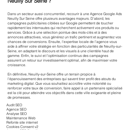
Neuilly Sur Seine ?
Dans un secteur aussi concurrentiel, recourir à une Agence Google Ads
Neuilly Sur Seine offre plusieurs avantages majeurs. D’abord, les
campagnes publicitaires ciblées sur Google permettent de toucher
rapidement les internautes qui recherchent activement vos produits ou
services. Grâce à une sélection pointue des mots-clés et à des
annonces attractives, vous générez un trafic pertinent et augmentez vos
chances de conversions. Ensuite, l’expertise locale de l’agence vous
aide à affiner votre stratégie en fonction des particularités de Neuilly-sur-
Seine, en adaptant le discours et les visuels à une clientèle haut de
gamme. Enfin, le suivi et l’optimisation continus des campagnes
assurent un retour sur investissement optimal, afin de maximiser votre
croissance.
En définitive, Neuilly-sur-Seine offre un terrain propice à
l’épanouissement des entreprises qui savent tirer profit des atouts du
marketing digital. Que vous souhaitiez accroître votre notoriété ou
renforcer votre taux de conversion, faire appel à un partenaire spécialisé
est la clé pour atteindre vos objectifs dans cette ville exigeante et pleine
de promesses.
Audit SEO
Agence SEO
Analyse SEO
Maintenance Web
Refonte site internet
Cookies Consent v2