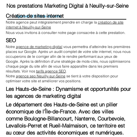
Nos prestations Marketing Digital à Neuilly-sur-Seine
Création de sites internet
Agences SEA Hauts-de-Seine
Notre agence peut intégralement prendre en charge la
création de site
internet à Neuilly-sur-Seine
Nous vous invitons à consulter notre page consacrée à cette prestation.
SEO
Notre
agence de marketing digital
vous permettra d'atteindre les premières
places sur Google. Après un audit complet de votre site internet, nous nous
occuperons de le corriger afin de le rendre performant aux yeux de
Google. Après la définition d'une stratégie de mots-clés, nous optimiserons
chaque page du site afin de vous faire apparaître dans les premiers
résultats. Voir nos
tarifs agence SEO
.
Notre
agence seo Neuilly-sur-Seine
se tient à votre disposition pour
optimiser votre site et améliorer vos positions.
Les Hauts-de-Seine : Dynamisme et opportunités pour
les agences de marketing digital
Le département des Hauts-de-Seine est un pilier
économique de l’Île-de-France. Avec des villes
comme Boulogne-Billancourt, Nanterre, Courbevoie,
Levallois-Perret et Rueil-Malmaison, ce territoire est
au cœur des activités économiques et numériques.