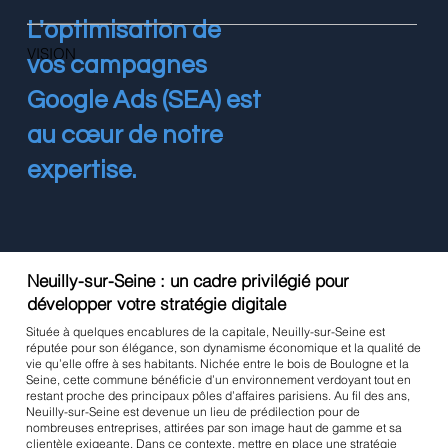
L'optimisation de
VISION
vos campagnes
Google Ads (SEA) est
au cœur de notre
expertise.
Neuilly-sur-Seine : un cadre privilégié pour
développer votre stratégie digitale
Située à quelques encablures de la capitale, Neuilly-sur-Seine est
réputée pour son élégance, son dynamisme économique et la qualité de
vie qu’elle offre à ses habitants. Nichée entre le bois de Boulogne et la
Seine, cette commune bénéficie d’un environnement verdoyant tout en
restant proche des principaux pôles d’affaires parisiens. Au fil des ans,
Neuilly-sur-Seine est devenue un lieu de prédilection pour de
nombreuses entreprises, attirées par son image haut de gamme et sa
clientèle exigeante. Dans ce contexte, mettre en place une stratégie