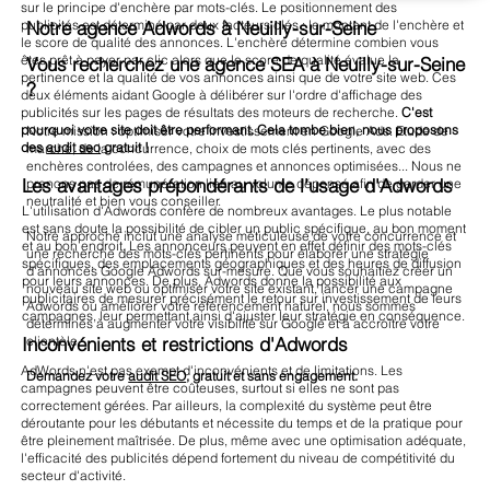
sur le principe d'enchère par mots-clés. Le positionnement des
Notre agence Adwords à Neuilly-sur-Seine
publicités est déterminé par deux facteurs clés : le montant de l'enchère et
le score de qualité des annonces. L'enchère détermine combien vous
êtes prêt à payer par clic alors que le score de qualité évalue la
Vous recherchez une agence SEA à Neuilly-sur-Seine
pertinence et la qualité de vos annonces ainsi que de votre site web. Ces
?
deux éléments aidant Google à délibérer sur l'ordre d'affichage des
publicités sur les pages de résultats des moteurs de recherche.
C'est
pourquoi votre site doit être performant. Cela tombe bien, nous proposons
Notre mission : optimiser votre investissement en Google Ads. Etude de
des
audit seo
gratuit !
marché, de la concurrence, choix de mots clés pertinents, avec des
enchères controlées, des campagnes et annonces optimisées... Nous ne
Les avantages prépondérants de l'usage d'Adwords
prenons pas de rémunération liée au volume dépensé afin de garder une
neutralité et bien vous conseiller.
L'utilisation d'Adwords confère de nombreux avantages. Le plus notable
est sans doute la possibilité de cibler un public spécifique, au bon moment
Notre approche inclut une analyse méticuleuse de votre concurrence et
et au bon endroit. Les annonceurs peuvent en effet définir des mots-clés
une recherche des mots-clés pertinents pour élaborer une stratégie
spécifiques, des emplacements géographiques et des heures de diffusion
d'annonces Google Adwords sur-mesure. Que vous souhaitiez créer un
pour leurs annonces. De plus, Adwords donne la possibilité aux
nouveau site web ou optimiser votre site existant, lancer une campagne
publicitaires de mesurer précisément le retour sur investissement de leurs
Adwords ou améliorer votre référencement naturel, nous sommes
campagnes, leur permettant ainsi d'ajuster leur stratégie en conséquence.
déterminés à augmenter votre visibilité sur Google et à accroître votre
clientèle.
Inconvénients et restrictions d'Adwords
AdWords n'est pas exempt d'inconvénients et de limitations. Les
Demandez votre
audit SEO
, gratuit et sans engagement.
campagnes peuvent être coûteuses, surtout si elles ne sont pas
correctement gérées. Par ailleurs, la complexité du système peut être
déroutante pour les débutants et nécessite du temps et de la pratique pour
être pleinement maîtrisée. De plus, même avec une optimisation adéquate,
l'efficacité des publicités dépend fortement du niveau de compétitivité du
secteur d'activité.