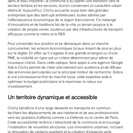
dans le tissu industriel, la commune a su opérer une transition vers le
secteur tertiaire et les services, tout en conservant un caractère urbain
distinctif. Aujourd’hui, Clichy accueille aussi bien des grandes
entreprises que des start-ups ambitieuses, toutes attirées par
l’effervescence économique de la région francilienne. Ce mélange
d’innovations et de traditions fait de la ville un terrain propice à la
création de projets variés, soutenus par des infrastructures de transport
efficaces comme le métro et le RER.
Pour consolider leur position et se démarquer dans un marché
concurrentiel, les acteurs économiques locaux misent de plus en plus
sur le digital. En effet, qu’il s’agisse d’une grande enseigne ou d’une
PME, la visibilité en ligne est un critère déterminant pour attirer de
nouveaux clients. Dans cette optique, faire appel à une agence Google
Ads à Clichy permet de cibler précisément son audience et de diffuser
des annonces percutantes sur le principal moteur de recherche. Grâce
à une connaissance fine du marché local, cette expertise aide à
optimiser le budget publicitaire et à maximiser le retour sur
investissement.
Un territoire dynamique et accessible
Clichy bénéficie d’une large desserte en transports en commun,
facilitant les déplacements de ses habitants et de ses professionnels
vers les quartiers d’affaires comme La Défense ou le centre de Paris.
Cette accessibilité renforce l’attractivité de la commune et encourage
l’installation de nouvelles structures. Les innovations urbaines, incluant
la rénovation de certains quartiers et la création d’espaces verts,