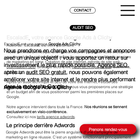
CONTACT
AUDIT SEO
EscaladE, votre agence Google Ads à Clichy
EscaladE est une agence
Google Ads Clichy
.
Adwords : EscaladE est votre partenaire
Nous prendrons en charge vos campagnes et annonces
Nous sommes animés par une mission claire : propulser votre entreprise
au-devant de la scène digitale grâce à une gamme complète de services
avec un unique objectif : vous apportez un retour sur
de marketing en ligne.
Création de site internet
,
refonte de site web
,
investissement le plus rapide possible.
Agence SEO
,
optimisation SEO
, Stratégie Mots-Clés,
Audit technique du site
, Backlinks,
après un
audit SEO gratuit
, nous pouvons également
Adwords
...
améliorer votre site internet et le rendre plus performant
Après un audit technique et SEO de votre site internet, l'étude des
dans la recherche Google.
Agence Google Ads à Clichy
positions de vos concurrents directs, nous vous proposerons une stratégie
et un budget afin de vous positionner parmi les premières places sur
Google.
Notre agence intervient dans toute la France.
Nos réunions se tiennent
exclusivement en visio-conférence.
Consultez ici nos
tarifs agence adwords
.
ATTEINDRE LE SOMMET SUR GOOGLE
Le principe derrière Adwords
Prenons rendez-vous
Google Adwords peut être la pierre angulaire d'une campagne de
marketing en ligne réussie. C'est un système fonctionnant principalement