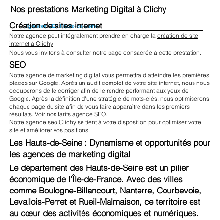
Nos prestations Marketing Digital à Clichy
Création de sites internet
Agences SEA Hauts-de-Seine
Notre agence peut intégralement prendre en charge la
création de site
internet à Clichy
Nous vous invitons à consulter notre page consacrée à cette prestation.
SEO
Notre
agence de marketing digital
vous permettra d'atteindre les premières
places sur Google. Après un audit complet de votre site internet, nous nous
occuperons de le corriger afin de le rendre performant aux yeux de
Google. Après la définition d'une stratégie de mots-clés, nous optimiserons
chaque page du site afin de vous faire apparaître dans les premiers
résultats. Voir nos
tarifs agence SEO
.
Notre
agence seo Clichy
se tient à votre disposition pour optimiser votre
site et améliorer vos positions.
Les Hauts-de-Seine : Dynamisme et opportunités pour
les agences de marketing digital
Le département des Hauts-de-Seine est un pilier
économique de l’Île-de-France. Avec des villes
comme Boulogne-Billancourt, Nanterre, Courbevoie,
Levallois-Perret et Rueil-Malmaison, ce territoire est
au cœur des activités économiques et numériques.