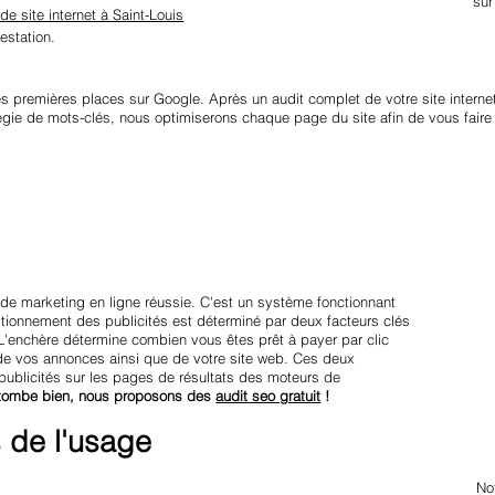
sur
 de site internet à Saint-Louis
estation.
s premières places sur Google. Après un audit complet de votre site internet
égie de mots-clés, nous optimiserons chaque page du site afin de vous faire 
de marketing en ligne réussie. C'est un système fonctionnant
itionnement des publicités est déterminé par deux facteurs clés
 L'enchère détermine combien vous êtes prêt à payer par clic
té de vos annonces ainsi que de votre site web. Ces deux
 publicités sur les pages de résultats des moteurs de
la tombe bien, nous proposons des
audit seo gratuit
!
 de l'usage
No