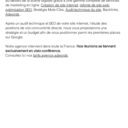
au-devant de la scène digitale grâce à une gamme complète de services
de marketing en ligne.
Création de site internet
,
refonte de site web
,
optimisation SEO
, Stratégie Mots-Clés,
Audit technique du site
, Backlinks,
Adwords
...
Après un audit technique et SEO de votre site internet, l'étude des
positions de vos concurrents directs, nous vous proposerons une
stratégie et un budget afin de vous positionner parmi les premières places
sur Google.
Notre agence intervient dans toute la France.
Nos réunions se tiennent
exclusivement en visio-conférence.
Consultez ici nos
tarifs agence adwords
.