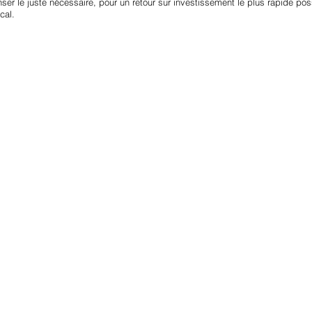
nser le juste nécessaire, pour un retour sur investissement le plus rapide pos
cal.