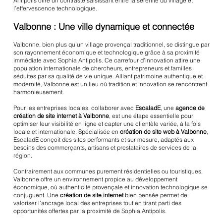
Antipolis offre un contraste saisissant entre la sérénité du village et
l’effervescence technologique.
Valbonne : Une ville dynamique et connectée
Valbonne, bien plus qu’un village provençal traditionnel, se distingue par
son rayonnement économique et technologique grâce à sa proximité
immédiate avec Sophia Antipolis. Ce carrefour d’innovation attire une
population internationale de chercheurs, entrepreneurs et familles
séduites par sa qualité de vie unique. Alliant patrimoine authentique et
modernité, Valbonne est un lieu où tradition et innovation se rencontrent
harmonieusement.
Pour les entreprises locales, collaborer avec
EscaladE
, une
agence de
création de site internet à Valbonne
, est une étape essentielle pour
optimiser leur visibilité en ligne et capter une clientèle variée, à la fois
locale et internationale. Spécialisée en
création de site web à Valbonne
,
EscaladE conçoit des sites performants et sur mesure, adaptés aux
besoins des commerçants, artisans et prestataires de services de la
région.
Contrairement aux communes purement résidentielles ou touristiques,
Valbonne offre un environnement propice au développement
économique, où authenticité provençale et innovation technologique se
conjuguent. Une
création de site internet
bien pensée permet de
valoriser l’ancrage local des entreprises tout en tirant parti des
opportunités offertes par la proximité de Sophia Antipolis.