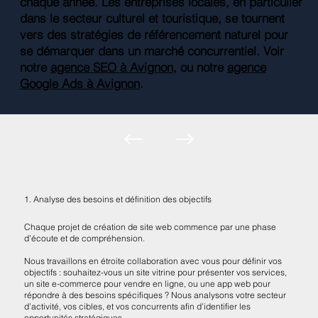
chaque année. Les entreprises locales, en particulier
dans le secteur culturel et touristique, se tournent
vers des stratégies de référencement naturel pour
se démarquer dans un marché concurrentiel. Voir
notre
agence SEO à Avignon
, ou notre
agence
Google Ads à Avignon
.
1. Analyse des besoins et définition des objectifs
Chaque projet de création de site web commence par une phase
d’écoute et de compréhension.
Nous travaillons en étroite collaboration avec vous pour définir vos
objectifs : souhaitez-vous un site vitrine pour présenter vos services,
un site e-commerce pour vendre en ligne, ou une app web pour
répondre à des besoins spécifiques ? Nous analysons votre secteur
d’activité, vos cibles, et vos concurrents afin d’identifier les
opportunités stratégiques.