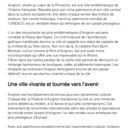
Avignon, située au cœur de la Provence, est une ville emblématique de
l’histoire française. Réputée pour son riche patrimoine et son rôle central
dans la culture européenne, elle attire chaque année des milliers de
visiteurs. Son centre historique, inscrit au patrimoine mondial de
l’UNESCO, est un véritable trésor qui témoigne de son passé prestigieux.
L’un des monuments les plus emblématiques d’Avignon est sans
conteste le Palais des Papes. Ce chef-d’œuvre de l’architecture
gothique médiévale domine la ville et rappelle son statut de capitale de
la chrétienté au XIVe siècle. Non loin de là, le célèbre Pont Saint-
Bénézet, connu comme le Pont d’Avignon, est une autre icône
incontournable qui offre une vue imprenable sur le Rhône.
Flâner dans les ruelles pavées de la vieille ville permet de découvrir un
mélange harmonieux de boutiques, cafés, et bâtiments historiques. Les
remparts qui entourent Avignon témoignent encore de son passé
défensif, tout en ajoutant au charme unique de la cité.
Une ville vivante et tournée vers l’avenir
Avignon est mondialement reconnue pour son dynamisme culturel.
Chaque été, le Festival d’Avignon transforme la ville en une immense
scène dédiée au théâtre, à la danse et aux arts contemporains. Cet
événement de renommée internationale attire des artistes et spectateurs
du monde entier, faisant d’Avignon l’un des rendez-vous artistiques les
plus prestigieux d’Europe.
Avec son patrimoine exceptionnel et son rayonnement culturel, Avignon