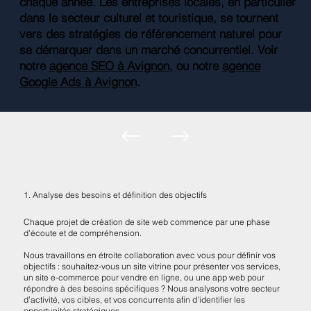
chaque année. Les entreprises locales, en particulier
dans le secteur culturel et touristique, se tournent
vers des stratégies de référencement naturel pour
se démarquer dans un marché concurrentiel. Voir
notre
agence SEO à Avignon
, ou notre
agence
Google Ads à Avignon
.
1. Analyse des besoins et définition des objectifs
Chaque projet de création de site web commence par une phase
d’écoute et de compréhension.
Nous travaillons en étroite collaboration avec vous pour définir vos
objectifs : souhaitez-vous un site vitrine pour présenter vos services,
un site e-commerce pour vendre en ligne, ou une app web pour
répondre à des besoins spécifiques ? Nous analysons votre secteur
d’activité, vos cibles, et vos concurrents afin d’identifier les
opportunités stratégiques.