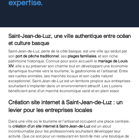
expertise.
Saint-Jean-de-Luz, une ville authentique entre océan
et culture basque
Saint-Jean-de-Luz, perle de la côte basque, est une ville qui séduit par
son
port de pêche traditionnel
, ses
plages familiales
, et son riche
patrimoine historique. Connue pour avoir accueilli le
mariage de Louis
XIV
, elle a su préserver son charme tout en développant une économie
dynamique tournée vers le tourisme, la gastronomie et l’artisanat. Entre
ses ruelles animées, ses marchés locaux et son cadre naturel
exceptionnel, Saint-Jean-de-Luz est un territoire propice aux entreprises
souhaitant s’implanter dans un environnement attractif. Les Luziens
bénéficient ainsi d’un marché économique varié et en plein essor.
Création site internet à Saint-Jean-de-Luz : un
levier pour les entreprises locales
Dans une ville où le tourisme et l’artisanat occupent une place centrale,
la
création d’un site internet à Saint-Jean-de-Luz
est un atout
incontournable pour les professionnels souhaitant développer leur
activité. Que ce soit pour un restaurant en bord de mer, une boutique de