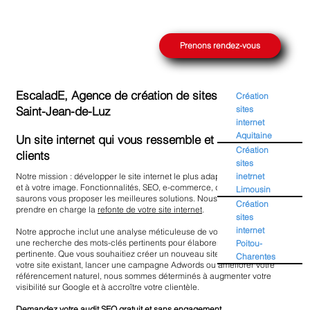
Prenons rendez-vous
EscaladE, Agence de création de sites internet à
Création
sites
Saint-Jean-de-Luz
internet
Aquitaine
Un site internet qui vous ressemble et capte vos
Création
clients
sites
inetrnet
Notre mission : développer le site internet le plus adapté à votre stratégie
et à votre image. Fonctionnalités, SEO, e-commerce, design, nous
Limousin
saurons vous proposer les meilleures solutions. Nous pouvons également
Création
prendre en charge la
refonte de votre site internet
.
sites
internet
Notre approche inclut une analyse méticuleuse de votre concurrence et
une recherche des mots-clés pertinents pour élaborer une stratégie SEO
Poitou-
pertinente. Que vous souhaitiez créer un nouveau site web ou optimiser
Charentes
votre site existant, lancer une campagne Adwords ou améliorer votre
référencement naturel, nous sommes déterminés à augmenter votre
visibilité sur Google et à accroître votre clientèle.
Demandez votre
audit SEO gratuit
et sans engagement.