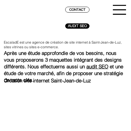
CONTACT
AUDIT SEO
EscaladE est une agence de création de site internet à Saint-Jean-de-Luz,
sites vitrines ou sites e-commerce.
Après une étude approfondie de vos besoins, nous
vous proposerons 3 maquettes intégrant des designs
différents. Nous effectuerns aussi un
audit SEO
et une
étude de votre marché, afin de proposer une stratégie
de mots clés.
Création site internet Saint-Jean-de-Luz
ATTEINDRE LE SOMMET SUR GOOGLE