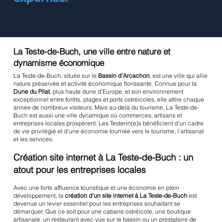
La Teste-de-Buch, une ville entre nature et
dynamisme économique
La Teste-de-Buch, située sur le
Bassin d’Arcachon
, est une ville qui allie
nature préservée et activité économique florissante. Connue pour la
Dune du Pilat
, plus haute dune d’Europe, et son environnement
exceptionnel entre forêts, plages et ports ostréicoles, elle attire chaque
année de nombreux visiteurs. Mais au-delà du tourisme, La Teste-de-
Buch est aussi une ville dynamique où commerces, artisans et
entreprises locales prospèrent. Les Testerin(e)s bénéficient d’un cadre
de vie privilégié et d’une économie tournée vers le tourisme, l’artisanat
et les services.
Création site internet à La Teste-de-Buch : un
atout pour les entreprises locales
Avec une forte affluence touristique et une économie en plein
développement, la
création d’un site internet à La Teste-de-Buch
est
devenue un levier essentiel pour les entreprises souhaitant se
démarquer. Que ce soit pour une cabane ostréicole, une boutique
artisanale, un restaurant avec vue sur le bassin ou un prestataire de