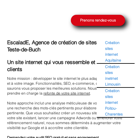
Prenons rendez-vous
EscaladE, Agence de création de sites internet à La
Création
sites
Teste-de-Buch
internet
Aquitaine
Un site internet qui vous ressemble et capte vos
Création
clients
sites
inetrnet
Notre mission : développer le site internet le plus adapté à votre stratégie
et à votre image. Fonctionnalités, SEO, e-commerce, design, nous
Limousin
saurons vous proposer les meilleures solutions. Nous pouvons également
Création
prendre en charge la
refonte de votre site internet
.
sites
internet
Notre approche inclut une analyse méticuleuse de votre concurrence et
une recherche des mots-clés pertinents pour élaborer une stratégie SEO
Poitou-
pertinente. Que vous souhaitiez créer un nouveau site web ou optimiser
Charentes
votre site existant, lancer une campagne Adwords ou améliorer votre
référencement naturel, nous sommes déterminés à augmenter votre
visibilité sur Google et à accroître votre clientèle.
Demandez votre
audit SEO gratuit
et sans engagement.