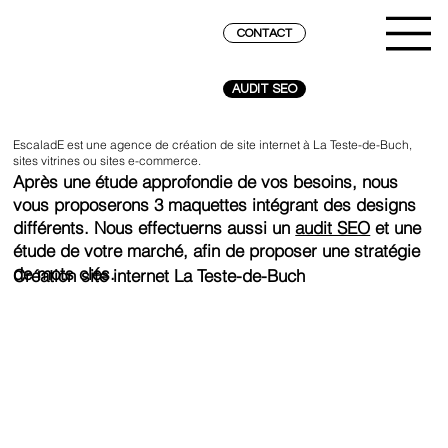
CONTACT
AUDIT SEO
EscaladE est une agence de création de site internet à La Teste-de-Buch,
sites vitrines ou sites e-commerce.
Après une étude approfondie de vos besoins, nous
vous proposerons 3 maquettes intégrant des designs
différents. Nous effectuerns aussi un
audit SEO
et une
étude de votre marché, afin de proposer une stratégie
de mots clés.
Création site internet La Teste-de-Buch
ATTEINDRE LE SOMMET SUR GOOGLE