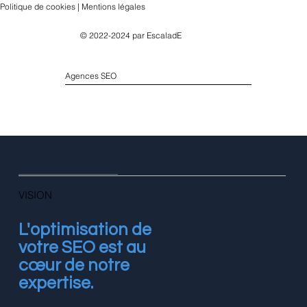
Politique de cookies | Mentions légales
© 2022-2024 par
EscaladE
Agences SEO
VISION
L'optimisation de
votre SEO est au
cœur de notre
expertise.