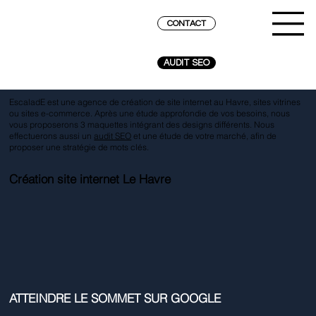
CONTACT
AUDIT SEO
EscaladE est une agence de création de site internet au Havre, sites vitrines
ou sites e-commerce. Après une étude approfondie de vos besoins, nous
vous proposerons 3 maquettes intégrant des designs différents. Nous
effectuerons aussi un
audit SEO
et une étude de votre marché, afin de
proposer une stratégie de mots clés.
Création site internet Le Havre
ATTEINDRE LE SOMMET SUR GOOGLE