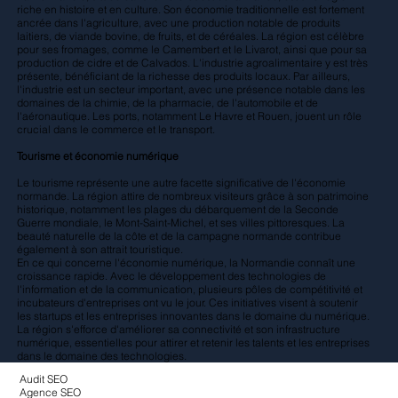
riche en histoire et en culture. Son économie traditionnelle est fortement
ancrée dans l'agriculture, avec une production notable de produits
laitiers, de viande bovine, de fruits, et de céréales. La région est célèbre
pour ses fromages, comme le Camembert et le Livarot, ainsi que pour sa
production de cidre et de Calvados. L'industrie agroalimentaire y est très
présente, bénéficiant de la richesse des produits locaux. Par ailleurs,
l'industrie est un secteur important, avec une présence notable dans les
domaines de la chimie, de la pharmacie, de l'automobile et de
l'aéronautique. Les ports, notamment Le Havre et Rouen, jouent un rôle
crucial dans le commerce et le transport.
Tourisme et économie numérique
Le tourisme représente une autre facette significative de l'économie
normande. La région attire de nombreux visiteurs grâce à son patrimoine
historique, notamment les plages du débarquement de la Seconde
Guerre mondiale, le Mont-Saint-Michel, et ses villes pittoresques. La
beauté naturelle de la côte et de la campagne normande contribue
également à son attrait touristique.
En ce qui concerne l'économie numérique, la Normandie connaît une
croissance rapide. Avec le développement des technologies de
l'information et de la communication, plusieurs pôles de compétitivité et
incubateurs d'entreprises ont vu le jour. Ces initiatives visent à soutenir
les startups et les entreprises innovantes dans le domaine du numérique.
La région s'efforce d'améliorer sa connectivité et son infrastructure
numérique, essentielles pour attirer et retenir les talents et les entreprises
dans le domaine des technologies.
Audit SEO
Agence SEO