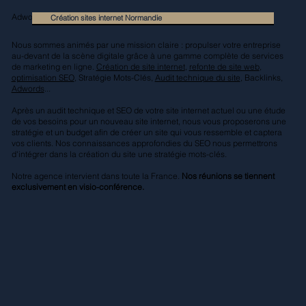
Adwords : EscaladE est votre partenaire
Création sites internet Normandie
Nous sommes animés par une mission claire : propulser votre entreprise
au-devant de la scène digitale grâce à une gamme complète de services
de marketing en ligne.
Création de site internet
,
refonte de site web
,
optimisation SEO
, Stratégie Mots-Clés,
Audit technique du site
, Backlinks,
Adwords
...
Après un audit technique et SEO de votre site internet actuel ou une étude
de vos besoins pour un nouveau site internet, nous vous proposerons une
stratégie et un budget afin de créer un site qui vous ressemble et captera
vos clients. Nos connaissances approfondies du SEO nous permettrons
d'intégrer dans la création du site une stratégie mots-clés.
Notre agence intervient dans toute la France.
Nos réunions se tiennent
exclusivement en visio-conférence.