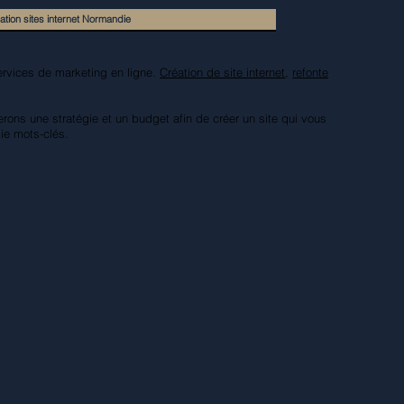
ation sites internet Normandie
ervices de marketing en ligne.
Création de site internet
,
refonte
rons une stratégie et un budget afin de créer un site qui vous
gie mots-clés.