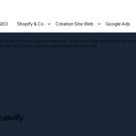
 GEO
Shopify & Co
Création Site Web
Google Ads
lly, sites vitrines ou sites e-commerce. Après une étude approfondie de vo
re marché, afin de proposer une stratégie de mots clés.
uevilly