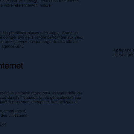
ite internet : design, correction des erreurs,
de votre réferencement naturel
e les premières places sur Google. Après un
e corriger afin de le rendre performant aux yeux
ous optimiserons chaque page du site afin de
fs agence SEO
.
Après une 
afin de dét
nternet
 souvent la première étape pour une entreprise ou
type de site institutionnel n'a généralement pas
tôt à présenter l'entreprise, ses activités et
tte, smartphone)
des utilisateurs
tion