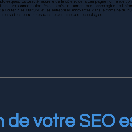
ittoresques. La beauté naturelle de la côte et de la campagne normande contr
 une croissance rapide. Avec le développement des technologies de l'inform
ent à soutenir les startups et les entreprises innovantes dans le domaine du n
es talents et les entreprises dans le domaine des technologies.
on de votre SEO 