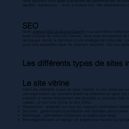
Nous pouvons vous aider à améliorer les performances de votre s
rapidité, redirections... Avec à chaque fois, des améliorations 
SEO
Notre
agence SEO au Grand-Quevilly
vous permettra d'atteindr
audit complet de votre site internet, nous nous occuperons de l
de Google. Après la définition d'une stratégie de mots-clés, n
vous faire apparaître dans les premiers résultats. Voir nos
tari
Les différents types de sites i
Le site vitrine
Parmi les différents types de sites internet, le site vitrine est
une organisation qui souhaite établir sa présence en ligne. Ce 
vocation à vendre directement des produits ou services mais plu
valeurs. Un bon site vitrine se doit d'être :
Responsive : adaptatif sur tous les supports (ordinateur, table
Sécurisé : garantissant la protection des données personnelles 
Multilingue : permettant d'atteindre un public plus large
Bien organisé avec un design UX soigné pour faciliter la naviga