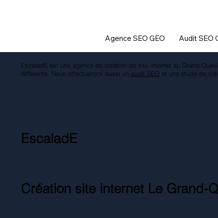
Agence SEO GEO
Audit SEO
EscaladE est une agence de création de site internet au Grand-Quevi
différents. Nous effectuerons aussi un
audit SEO
et une étude de vot
EscaladE
Création site internet Le Grand-Q