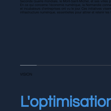
Seconde Guerre mondiale, le Mont-Saint-Michel, et ses villes p
En ce qui concerne l'économie numérique, la Normandie connaît
et incubateurs d'entreprises ont vu le jour. Ces initiatives vis
infrastructure numérique, essentielles pour attirer et retenir l
VISION
L'optimisati