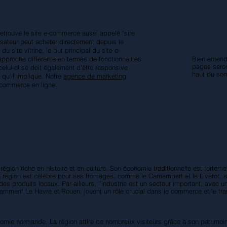
 retrouve le site e-commerce aussi appelé "site
ilisateur peut acheter directement depuis le
u site vitrine, le but principal du site e-
pproche différente en termes de fonctionnalités
Bien entend
pages seron
lui-ci se doit également d’être responsive
haut du so
 qu’il implique. Notre
agence de marketing
e commerce en ligne.
égion riche en histoire et en culture. Son économie traditionnelle est fortem
 La région est célèbre pour ses fromages, comme le Camembert et le Livarot, a
 des produits locaux. Par ailleurs, l'industrie est un secteur important, avec
tamment Le Havre et Rouen, jouent un rôle crucial dans le commerce et le tra
conomie normande. La région attire de nombreux visiteurs grâce à son patrim