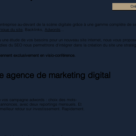
Cré
entreprise au-devant de la scène digitale grâce à une gamme complète de s
nique du site
, Backlinks,
Adwords
...
ou une étude de vos besoins pour un nouveau site internet, nous vous propose
ies du SEO nous permettrons d'intégrer dans la création du site une straté
iennent exclusivement en visio-conférence.
re agence de marketing digital
e vos campagne adwords : choix des mots-
t annonces, avec deux reportings mensuels. Et
e meilleur retour sur investissement. Rapidement.