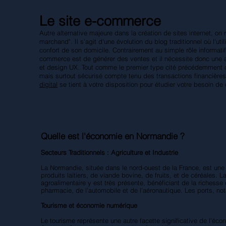
Le site e-commerce
Autre alternative majeure dans la création de sites internet, on
marchand". Il s'agit d'une évolution du blog traditionnel où l'ut
confort de son domicile. Contrairement au simple rôle informatif d
commerce est de générer des ventes et il nécessite donc une a
et design UX. Tout comme le premier type cité précédemment ce
mais surtout sécurisé compte tenu des transactions financières
digital
se tient à votre disposition pour étudier votre besoin d
Quelle est l'économie en Normandie ?
Secteurs Traditionnels : Agriculture et Industrie
La Normandie, située dans le nord-ouest de la France, est une r
produits laitiers, de viande bovine, de fruits, et de céréales.
agroalimentaire y est très présente, bénéficiant de la richesse
pharmacie, de l'automobile et de l'aéronautique. Les ports, no
Tourisme et économie numérique
Le tourisme représente une autre facette significative de l'é