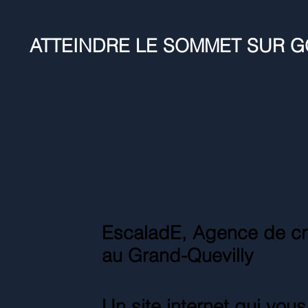
ATTEINDRE LE SOMMET SUR 
EscaladE, Agence de cré
au Grand-Quevilly
Un site internet qui vou