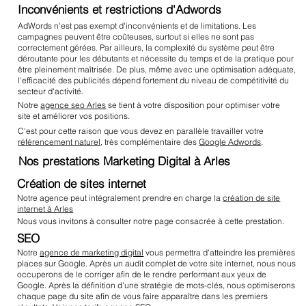
Inconvénients et restrictions d'Adwords
AdWords n'est pas exempt d'inconvénients et de limitations. Les
campagnes peuvent être coûteuses, surtout si elles ne sont pas
correctement gérées. Par ailleurs, la complexité du système peut être
déroutante pour les débutants et nécessite du temps et de la pratique pour
être pleinement maîtrisée. De plus, même avec une optimisation adéquate,
l'efficacité des publicités dépend fortement du niveau de compétitivité du
secteur d'activité.
Notre
agence seo Arles
se tient à votre disposition pour optimiser votre
site et améliorer vos positions.
C'est pour cette raison que vous devez en parallèle travailler votre
référencement naturel
, très complémentaire des
Google Adwords
.
Nos prestations Marketing Digital à Arles
Création de sites internet
Notre agence peut intégralement prendre en charge la
création de site
internet à Arles
Nous vous invitons à consulter notre page consacrée à cette prestation.
SEO
Notre
agence de marketing digital
vous permettra d'atteindre les premières
places sur Google. Après un audit complet de votre site internet, nous nous
occuperons de le corriger afin de le rendre performant aux yeux de
Google. Après la définition d'une stratégie de mots-clés, nous optimiserons
chaque page du site afin de vous faire apparaître dans les premiers