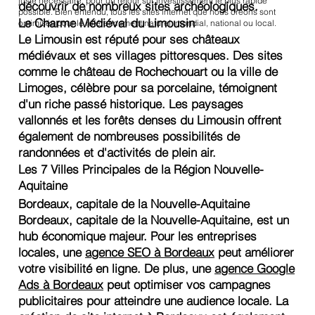
juste nécessaire, pour un retour sur investissement le plus rapide
découvrir de nombreux sites archéologiques.
possible. Bien entendu, tous les sites internet que nous créons sont
Le Charme Médiéval du Limousin
optimisés pour le référencement naturel, mondial, national ou local.
Le Limousin est réputé pour ses châteaux
médiévaux et ses villages pittoresques. Des sites
comme le château de Rochechouart ou la ville de
Limoges, célèbre pour sa porcelaine, témoignent
d'un riche passé historique. Les paysages
vallonnés et les forêts denses du Limousin offrent
également de nombreuses possibilités de
randonnées et d'activités de plein air.
Les 7 Villes Principales de la Région Nouvelle-
Aquitaine
Bordeaux, capitale de la Nouvelle-Aquitaine
Bordeaux, capitale de la Nouvelle-Aquitaine, est un
hub économique majeur. Pour les entreprises
locales, une
agence SEO à Bordeaux
peut améliorer
votre visibilité en ligne. De plus, une
agence Google
Ads à Bordeaux
peut optimiser vos campagnes
publicitaires pour atteindre une audience locale. La