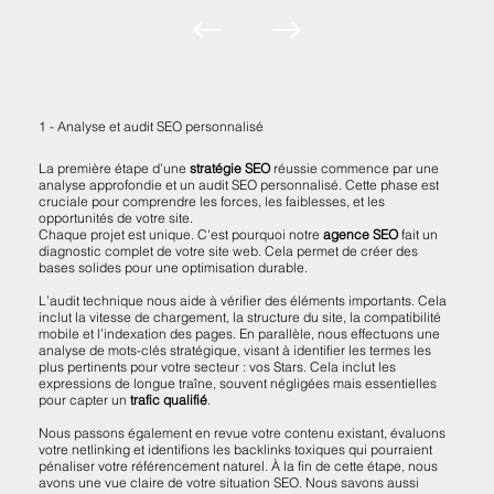
1 - Analyse et audit SEO personnalisé
La première étape d’une
stratégie SEO
réussie commence par une
analyse approfondie et un audit SEO personnalisé. Cette phase est
cruciale pour comprendre les forces, les faiblesses, et les
opportunités de votre site.
Chaque projet est unique. C'est pourquoi notre
agence SEO
fait un
diagnostic complet de votre site web. Cela permet de créer des
bases solides pour une optimisation durable.
L’audit technique nous aide à vérifier des éléments importants. Cela
inclut la vitesse de chargement, la structure du site, la compatibilité
mobile et l’indexation des pages. En parallèle, nous effectuons une
analyse de mots-clés stratégique, visant à identifier les termes les
plus pertinents pour votre secteur : vos Stars. Cela inclut les
expressions de longue traîne, souvent négligées mais essentielles
pour capter un
trafic qualifié
.
Nous passons également en revue votre contenu existant, évaluons
votre netlinking et identifions les backlinks toxiques qui pourraient
pénaliser votre référencement naturel. À la fin de cette étape, nous
avons une vue claire de votre situation SEO. Nous savons aussi