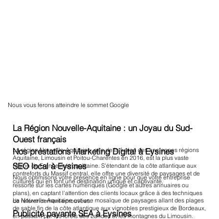
Nous vous ferons atteindre le sommet Google
La Région Nouvelle-Aquitaine : un Joyau du Sud-
Ouest français
La région Nouvelle-Aquitaine, née de la fusion des anciennes régions
Nos prestations Marketing Digital à Eysines
Aquitaine, Limousin et Poitou-Charentes en 2016, est la plus vaste
SEO local à Eysines
région de France métropolitaine. S'étendant de la côte atlantique aux
contreforts du Massif central, elle offre une diversité de paysages et de
Nous optimisons votre présence en ligne pour que votre entreprise
cultures qui en font une destination unique et captivante.
ressorte sur les cartes numériques (Google et autres annuaires ou
plans), en captant l'attention des clients locaux grâce à des techniques
La Nouvelle-Aquitaine est une mosaïque de paysages allant des plages
de référencement éprouvées.
de sable fin de la côte atlantique aux vignobles prestigieux de Bordeaux,
Publicité payante SEA à Eysines
en passant par les forêts des Landes et les montagnes du Limousin.