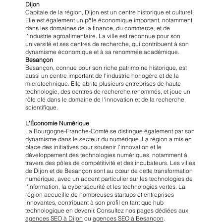
Dijon
Capitale de la région, Dijon est un centre historique et culturel.
Elle est également un pôle économique important, notamment
dans les domaines de la finance, du commerce, et de
l'industrie agroalimentaire. La ville est reconnue pour son
université et ses centres de recherche, qui contribuent à son
dynamisme économique et à sa renommée académique.
Besançon
Besançon, connue pour son riche patrimoine historique, est
aussi un centre important de l'industrie horlogère et de la
microtechnique. Elle abrite plusieurs entreprises de haute
technologie, des centres de recherche renommés, et joue un
rôle clé dans le domaine de l'innovation et de la recherche
scientifique.
L'Économie Numérique
La Bourgogne-Franche-Comté se distingue également par son
dynamisme dans le secteur du numérique. La région a mis en
place des initiatives pour soutenir l'innovation et le
développement des technologies numériques, notamment à
travers des pôles de compétitivité et des incubateurs. Les villes
de Dijon et de Besançon sont au cœur de cette transformation
numérique, avec un accent particulier sur les technologies de
l'information, la cybersécurité et les technologies vertes. La
région accueille de nombreuses startups et entreprises
innovantes, contribuant à son profil en tant que hub
technologique en devenir. Consultez nos pages dédiées aux
agences SEO à Dijon
ou
agences SEO à Besançon
.