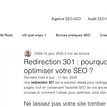
Agence SEO GEO
Audit SEO
All Posts
UX quel enjeu ?
Bonnes pratiques SEO
Créa
OSNI
15 janv. 2025
5 min de lecture
Redirection 301 : pourquoi
optimiser votre SEO ?
Dernière mise à jour :
17 févr. 2025
Une 
redirection 301
 est la solution idéale pour rediri
pages, tout en conservant l'autorité SEO de vos anci
cruciale et comment l’utiliser pour optimiser votre site
Ne laissez pas votre site tomber 