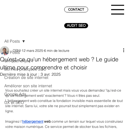
CONTACT
AUDIT SEO
All Posts
OSNI
12 mars 2025
6 min de lecture
All Posts
Qu'est-ce qu'un hébergement web ? Le guide
UX quel enjeu ?
ultime pour comprendre et choisir
Bonnes pratiques SEO
Dernière mise à jour :
3 avr. 2025
Création de site internet
Améliorer son site internet
Vous souhaitez créer un site internet mais vous vous demandez "qu'est-ce 
Google Ads
qu'un hébergement web" exactement ? Vous n'êtes pas seul. 
L'hébergement web constitue la fondation invisible mais essentielle de tout 
UX et SEO
site internet. Sans lui, votre site ne pourrait tout simplement pas exister en 
ligne. 
Imaginez l'
hébergement
 web
 comme un terrain sur lequel vous construisez 
votre maison numérique. Ce service permet de stocker tous les fichiers, 