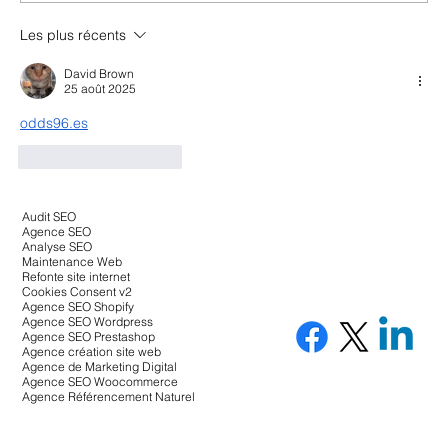
Les plus récents
Landing page SaaS : comment concevoir
une page qui convertit ?
David Brown
25 août 2025
odds96.es
J'aime
Répondre
Audit SEO
Agence SEO
Analyse SEO
Maintenance Web
Refonte site internet
Cookies Consent v2
Agence SEO Shopify
Agence SEO Wordpress
Agence SEO Prestashop
Agence création site web
Agence de Marketing Digital
Agence SEO Woocommerce
Agence Référencement Naturel