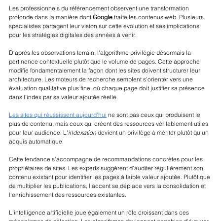
Les professionnels du référencement observent une transformation 
profonde dans la manière dont 
Google
 traite les contenus web. Plusieurs 
spécialistes partagent leur vision sur cette évolution et ses implications 
pour les stratégies digitales des années à venir.
D'après les observations terrain, l'algorithme privilégie désormais la 
pertinence contextuelle plutôt que le volume de pages. Cette approche 
modifie fondamentalement la façon dont les sites doivent structurer leur 
architecture. Les moteurs de recherche semblent s'orienter vers une 
évaluation qualitative plus fine, où chaque page doit justifier sa présence 
dans l'index par sa valeur ajoutée réelle.
Les sites qui réussissent aujourd'hui
 ne sont pas ceux qui produisent le 
plus de contenu, mais ceux qui créent des ressources véritablement utiles 
pour leur audience. L'
indexation
 devient un privilège à mériter plutôt qu'un 
acquis automatique.
Cette tendance s'accompagne de recommandations concrètes pour les 
propriétaires de sites. Les experts suggèrent d'auditer régulièrement son 
contenu existant pour identifier les pages à faible valeur ajoutée. Plutôt que 
de multiplier les publications, l'accent se déplace vers la consolidation et 
l'enrichissement des ressources existantes.
L'intelligence artificielle joue également un rôle croissant dans ces 