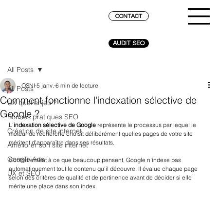
CONTACT
AUDIT SEO
All Posts
OSNI
5 janv.
6 min de lecture
All Posts
Comment fonctionne l'indexation sélective de
UX quel enjeu ?
Google ?
Bonnes pratiques SEO
L'
indexation sélective de Google
 représente le processus par lequel le 
Création de site internet
moteur de recherche choisit délibérément quelles pages de votre site 
méritent d'apparaître dans ses résultats. 
Améliorer son site internet
Google Ads
Contrairement à ce que beaucoup pensent, Google n'indexe pas 
automatiquement tout le contenu qu'il découvre. Il évalue chaque page 
UX et SEO
selon des critères de qualité et de pertinence avant de décider si elle 
mérite une place dans son index.