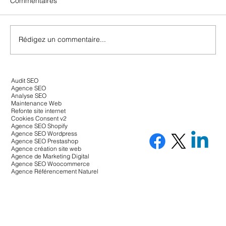
Commentaires
Rédigez un commentaire...
Featured snippets : Votre passeport pour
Audit SEO
la position zéro google
Agence SEO
Analyse SEO
Maintenance Web
Refonte site internet
Cookies Consent v2
Agence SEO Shopify
Agence SEO Wordpress
Agence SEO Prestashop
Agence création site web
Agence de Marketing Digital
Agence SEO Woocommerce
Agence Référencement Naturel