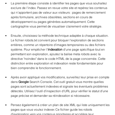
La première étape consiste à identifier les pages que vous souhaitez 
exclure de l'index. Passez en revue votre site et repérez les contenus 
qui n'apportent pas de valeur aux visiteurs : pages de remerciement 
après formulaire, archives obsolètes, sections en cours de 
développement ou pages générées automatiquement. Cette 
cartographie vous permet de visualiser clairement votre stratégie.
Ensuite, choisissez la méthode technique adaptée à chaque situation. 
Le fichier robots.txt convient pour bloquer l'exploration de sections 
entières, comme un répertoire d'images temporaires ou des fichiers 
système. Pour empêcher l'
indexation
 d'une page spécifique tout en 
permettant son exploration, ajoutez la balise meta robots avec la 
directive "noindex" dans le code HTML de la page concernée. Cette 
distinction entre exploration et indexation reste fondamentale pour 
bien comprendre le fonctionnement.
Après avoir appliqué vos modifications, surveillez leur prise en compte 
dans 
Google
 Search Console. Cet outil gratuit vous montre quelles 
pages sont actuellement indexées et signale les éventuels problèmes 
détectés. Utilisez l'outil d'inspection d'URL pour vérifier le statut d'une 
page précise et demander sa réindexation si nécessaire.
Pensez également à créer un plan de site XML qui liste uniquement les 
pages que vous voulez indexer. Ce fichier guide les robots 
d'exploration vers vos contenus prioritaires et accélère leur 