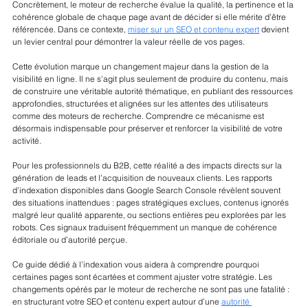
Concrètement, le moteur de recherche évalue la qualité, la pertinence et la 
cohérence globale de chaque page avant de décider si elle mérite d’être 
référencée. Dans ce contexte, 
miser sur un SEO et contenu expert
 devient 
un levier central pour démontrer la valeur réelle de vos pages.
Cette évolution marque un changement majeur dans la gestion de la 
visibilité en ligne. Il ne s’agit plus seulement de produire du contenu, mais 
de construire une véritable autorité thématique, en publiant des ressources 
approfondies, structurées et alignées sur les attentes des utilisateurs 
comme des moteurs de recherche. Comprendre ce mécanisme est 
désormais indispensable pour préserver et renforcer la visibilité de votre 
activité.
Pour les professionnels du B2B, cette réalité a des impacts directs sur la 
génération de leads et l’acquisition de nouveaux clients. Les rapports 
d’indexation disponibles dans Google Search Console révèlent souvent 
des situations inattendues : pages stratégiques exclues, contenus ignorés 
malgré leur qualité apparente, ou sections entières peu explorées par les 
robots. Ces signaux traduisent fréquemment un manque de cohérence 
éditoriale ou d’autorité perçue.
Ce guide dédié à l’indexation vous aidera à comprendre pourquoi 
certaines pages sont écartées et comment ajuster votre stratégie. Les 
changements opérés par le moteur de recherche ne sont pas une fatalité : 
en structurant votre SEO et contenu expert autour d’une 
autorité 