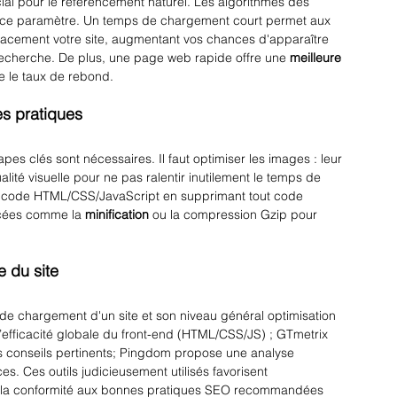
ucial pour le référencement naturel. Les algorithmes des 
t ce paramètre. Un temps de chargement court permet aux 
icacement votre site, augmentant vos chances d'apparaître 
recherche. De plus, une page web rapide offre une 
meilleure 
ue le taux de rebond.
es pratiques
pes clés sont nécessaires. Il faut optimiser les images : leur 
lité visuelle pour ne pas ralentir inutilement le temps de 
 code HTML/CSS/JavaScript en supprimant tout code 
ncées comme la 
minification
 ou la compression Gzip pour 
e du site
 de chargement d'un site et son niveau général optimisation 
fficacité globale du front-end (HTML/CSS/JS) ; GTmetrix 
es conseils pertinents; Pingdom propose une analyse 
 Ces outils judicieusement utilisés favorisent 
et la conformité aux bonnes pratiques SEO recommandées 