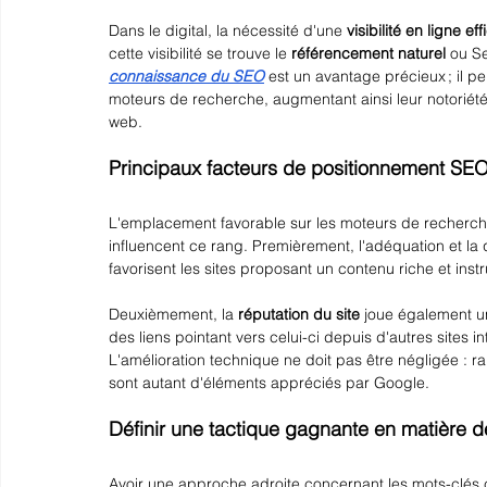
Dans le digital, la nécessité d'une 
visibilité en ligne ef
cette visibilité se trouve le 
référencement naturel
 ou S
connaissance du SEO
 est un avantage précieux ; il p
moteurs de recherche, augmentant ainsi leur notoriété
web.
Principaux facteurs de positionnement SE
L'emplacement favorable sur les moteurs de recherche 
influencent ce rang. Premièrement, l'adéquation et la 
favorisent les sites proposant un contenu riche et inst
Deuxièmement, la 
réputation du site
 joue également un
des liens pointant vers celui-ci depuis d'autres sites 
L'amélioration technique ne doit pas être négligée : ra
sont autant d'éléments appréciés par Google.
Définir une tactique gagnante en matière d
Avoir une approche adroite concernant les mots-clés c