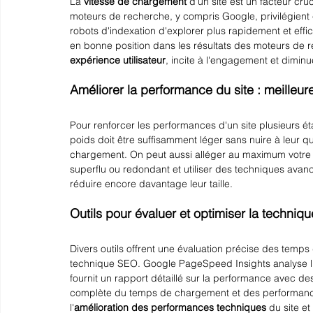
La 
vitesse de chargement
 d'un site est un facteur cr
moteurs de recherche, y compris Google, privilégien
robots d'indexation d'explorer plus rapidement et eff
en bonne position dans les résultats des moteurs de 
expérience utilisateur
, incite à l'engagement et dimin
Améliorer la performance du site : meilleur
Pour renforcer les performances d'un site plusieurs éta
poids doit être suffisamment léger sans nuire à leur qua
chargement. On peut aussi alléger au maximum votre
superflu ou redondant et utiliser des techniques ava
réduire encore davantage leur taille.
Outils pour évaluer et optimiser la techniqu
Divers outils offrent une évaluation précise des temps
technique SEO. Google PageSpeed Insights analyse l’e
fournit un rapport détaillé sur la performance avec d
complète du temps de chargement et des performances.
l'
amélioration des performances techniques
 du site 