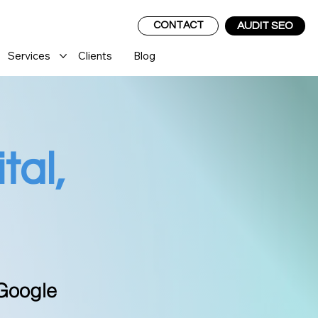
CONTACT
AUDIT SEO
Services
Clients
Blog
tal,
 Google