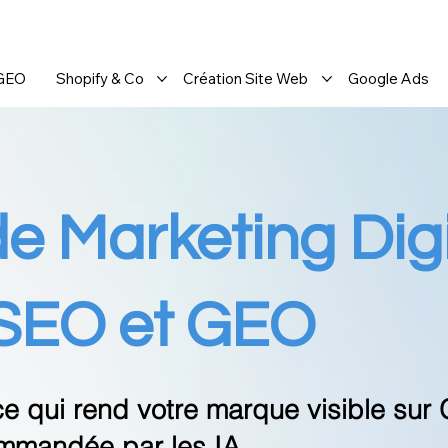
 GEO
Shopify & Co
Création Site Web
Google Ads
 Marketing Digi
 SEO et GEO
ce qui rend votre marque
visible sur
mmandée par les IA